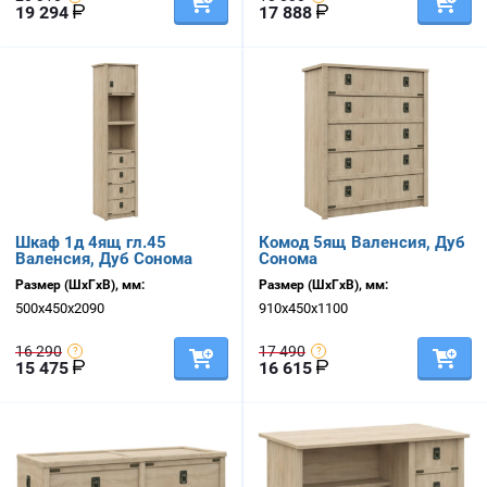
19 294
17 888
Шкаф 1д 4ящ гл.45
Комод 5ящ Валенсия, Дуб
Валенсия, Дуб Сонома
Сонома
Размер (ШхГхВ), мм:
Размер (ШхГхВ), мм:
500х450х2090
910х450х1100
16 290
17 490
15 475
16 615