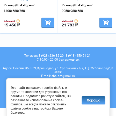
Размер (ШхГхВ), мм:
Размер (ШхГхВ), мм:
1400х680х760
2050х980х680
16 270
22 930
15 456
21 783
Телефон:
8 (928) 236-32-20
8 (918) 450-51-21
С 10:00 - 20:00 без выходных
Адрес:
Россия, 350059, Краснодар, ул. Уральская 77/7, ТЦ "МебельГрад", 3
этаж
Е-mail:
sbs_opt@mail.ru
Мы в соц. сетях
Этот сайт использует cookie-файлы и
другие технологии для улучшения его
работы. Продолжая работу с сайтом, Вы
Хорошо
разрешаете использование cookie-
© 2017 - 2026
файлов. Вы всегда можете отключить
файлы cookie в настройках Вашего
браузера.