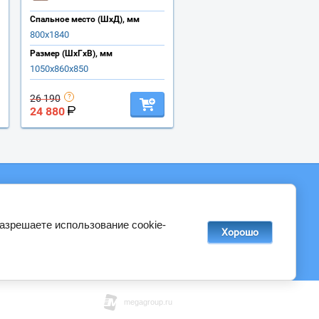
Спальное место (ШхД), мм
800х1840
Размер (ШхГхВ), мм
1050х860х850
26 190
24 880
ад", 3 этаж
разрешаете использование cookie-
Хорошо
Мы в соц. сетях
© 2017 - 2026