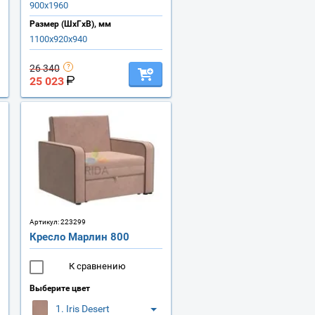
900х1960
Размер (ШхГхВ), мм
1100х920х940
26 340
25 023
Артикул:
223299
Кресло Марлин 800
К сравнению
Выберите цвет
1. Iris Desert