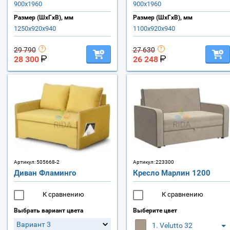
900х1960
900х1960
Размер (ШхГхВ), мм
Размер (ШхГхВ), мм
1250х920х940
1100х920х940
29 790
27 630
28 300
26 248
Артикул:
505668-2
Артикул:
223300
Диван Фламинго
Кресло Марлин 1200
К сравнению
К сравнению
Выбрать вариант цвета
Выберите цвет
Вариант 3
1. Velutto 32