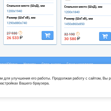
Спальное место (ШхД), мм
Спальное место (ШхД), мм
1200х1940
1200х1840
Размер (ШхГхВ), мм
Размер (ШхГхВ), мм
1290х880х740
1450х860х850
27 930
32 190
26 533
30 580
авка|Сборка
Новости
Связь с нами
Где мы находимся
-21
Адрес:
Россия, 350059, Краснодар, ул. Уральская 77/7, ТЦ "МебельГр
Е-mail:
sbs_opt@mail.ru
ии для улучшения его работы. Продолжая работу с сайтом, Вы 
настройках Вашего браузера.