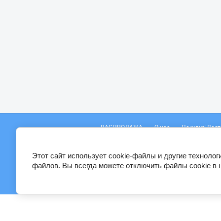
РАСПРОДАЖА
О нас
Покупка|Дост
Телефон:
8 (928) 236-32-20
8 (918) 450-51
С 10:00 - 20:00 без выходных
Этот сайт использует cookie-файлы и другие технолог
файлов. Вы всегда можете отключить файлы cookie в 