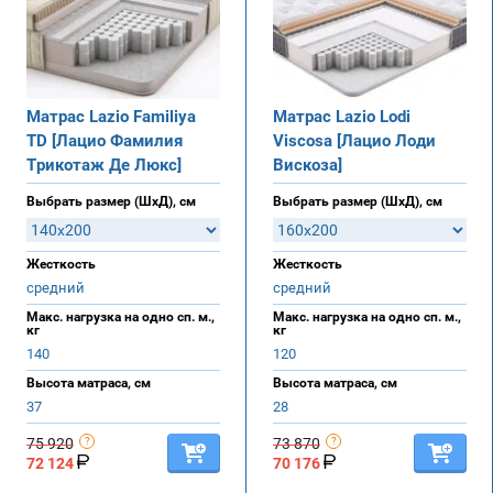
Матрас Lazio Familiya
Матрас Lazio Lodi
TD [Лацио Фамилия
Viscosa [Лацио Лоди
Трикотаж Де Люкс]
Вискоза]
Выбрать размер (ШхД), см
Выбрать размер (ШхД), см
Жесткость
Жесткость
средний
средний
Макс. нагрузка на одно сп. м.,
Макс. нагрузка на одно сп. м.,
кг
кг
140
120
Высота матраса, см
Высота матраса, см
37
28
75 920
73 870
72 124
70 176