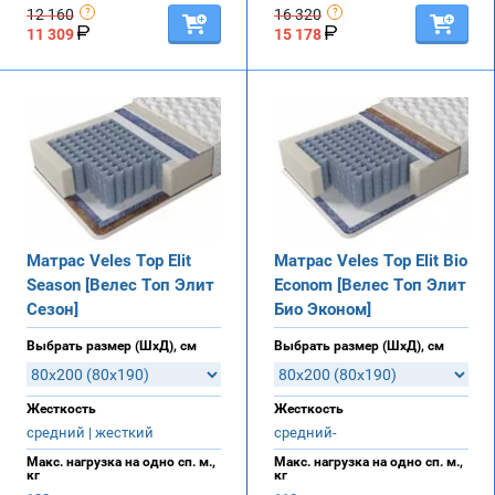
12 160
16 320
11 309
15 178
Матрас Veles Top Elit
Матрас Veles Top Elit Bio
Season [Велес Топ Элит
Econom [Велес Топ Элит
Сезон]
Био Эконом]
Выбрать размер (ШхД), см
Выбрать размер (ШхД), см
Жесткость
Жесткость
средний | жесткий
средний-
Макс. нагрузка на одно сп. м.,
Макс. нагрузка на одно сп. м.,
кг
кг