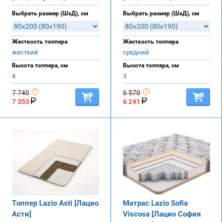
Выбрать размер (ШхД), см
Выбрать размер (ШхД), см
Жесткость топпера
Жесткость топпера
жесткий
средний
Высота топпера, см
Высота топпера, см
4
3
7 740
6 570
7 353
6 241
Топпер Lazio Asti [Лацио
Матрас Lazio Sofia
Асти]
Viscosa [Лацио София