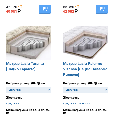
42 170
65 350
40 061
62 082
Матрас Lazio Taranto
Матрас Lazio Palermo
[Лацио Таранто]
Viscosa [Лацио Палермо
Вискоза]
Выбрать размер (ШхД), см
Выбрать размер (ШхД), см
Жесткость
Жесткость
средний
средний | мягкий
Макс. нагрузка на одно сп. м.,
Макс. нагрузка на одно сп. м.,
кг
кг