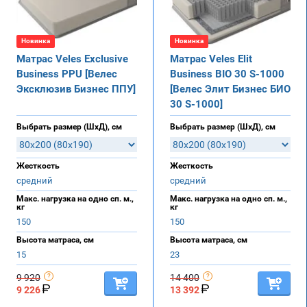
Новинка
Новинка
Матрас Veles Exclusive
Матрас Veles Elit
Business PPU [Велес
Business BIO 30 S-1000
Эксклюзив Бизнес ППУ]
[Велес Элит Бизнес БИО
30 S-1000]
Выбрать размер (ШхД), см
Выбрать размер (ШхД), см
Жесткость
Жесткость
средний
средний
Макс. нагрузка на одно сп. м.,
Макс. нагрузка на одно сп. м.,
кг
кг
150
150
Высота матраса, см
Высота матраса, см
15
23
9 920
14 400
9 226
13 392