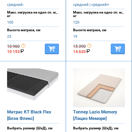
средний-
средний | средний+
Макс. нагрузка на одно сп. м.,
Макс. нагрузка на одно сп. м.,
кг
кг
100
120
Высота матраса, см
Высота матраса, см
23
19
10 960
15 390
10 193
14 620
Матрас КТ Black Flex
Топпер Lazio Memory
[Блэк Флекс]
[Лацио Мемори]
Выбрать размер (ШхД), см
Выбрать размер (ШхД), см