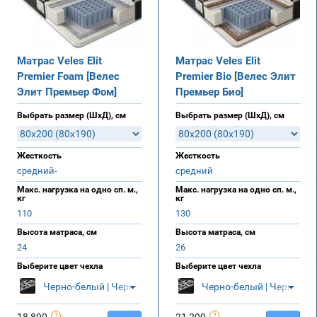
Матрас Veles Elit
Матрас Veles Elit
Premier Foam [Велес
Premier Bio [Велес Элит
Элит Премьер Фом]
Премьер Био]
Выбрать размер (ШхД), см
Выбрать размер (ШхД), см
Жесткость
Жесткость
средний-
средний
Макс. нагрузка на одно сп. м.,
Макс. нагрузка на одно сп. м.,
кг
кг
110
130
Высота матраса, см
Высота матраса, см
24
26
Выберите цвет чехла
Выберите цвет чехла
Черно-белый | Черный
Черно-белый | Черный
18 890
21 290