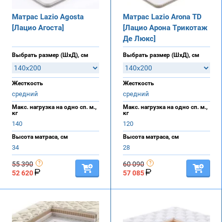
Матрас Lazio Agosta
Матрас Lazio Arona TD
[Лацио Агоста]
[Лацио Арона Трикотаж
Де Люкс]
Выбрать размер (ШхД), см
Выбрать размер (ШхД), см
Жесткость
Жесткость
средний
средний
Макс. нагрузка на одно сп. м.,
Макс. нагрузка на одно сп. м.,
кг
кг
140
120
Высота матраса, см
Высота матраса, см
34
28
55 390
60 090
52 620
57 085