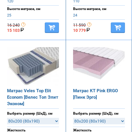
120
110
Высота матраса, см
Высота матраса, см
25
24
16 240
11 590
15 103
10 779
Матрас Veles Top Elit
Матрас КТ Pink ERGO
Econom [Велес Топ Элит
[Пинк Эрго]
Эконом]
Выбрать размер (ШхД), см
Выбрать размер (ШхД), см
Жесткость
Жесткость