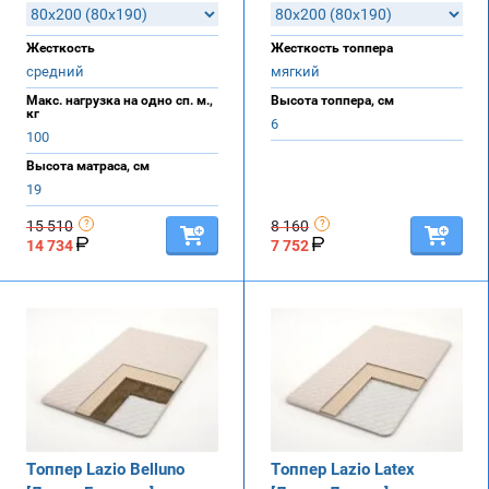
Жесткость
Жесткость топпера
средний
мягкий
Макс. нагрузка на одно сп. м.,
Высота топпера, см
кг
6
100
Высота матраса, см
19
15 510
8 160
14 734
7 752
Топпер Lazio Belluno
Топпер Lazio Latex