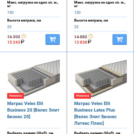
Макс. нагрузка на одно сп. м.,
Макс. нагрузка на одно сп. м.,
кг
кг
150
120
Высота матраса, см
Высота матраса, см
23
23
16 390
14 880
15 243
13 838
Новинка
Новинка
Матрас Veles Elit
Матрас Veles Elit
Business 20 [Велес Элит
Business Latex Plus
Бизнес 20]
[Велес Элит Бизнес
Латекс Плюс]
Выбрать размер (ШхД), см
Выбрать размер (ШхД), см