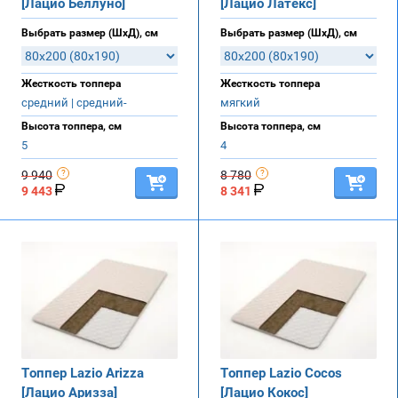
[Лацио Беллуно]
[Лацио Латекс]
Выбрать размер (ШхД), см
Выбрать размер (ШхД), см
Жесткость топпера
Жесткость топпера
средний | средний-
мягкий
Высота топпера, см
Высота топпера, см
5
4
9 940
8 780
9 443
8 341
Топпер Lazio Arizza
Топпер Lazio Cocos
[Лацио Аризза]
[Лацио Кокос]