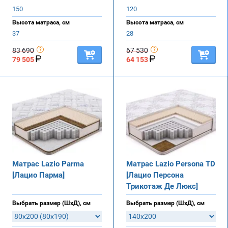
150
120
Высота матраса, см
Высота матраса, см
37
28
83 690
67 530
79 505
64 153
Матрас Lazio Parma
Матрас Lazio Persona TD
[Лацио Парма]
[Лацио Персона
Трикотаж Де Люкс]
Выбрать размер (ШхД), см
Выбрать размер (ШхД), см