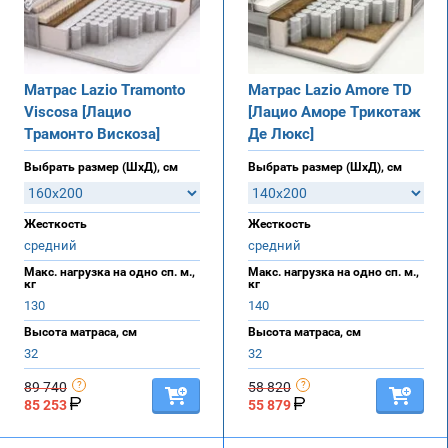
Матрас Lazio Tramonto
Матрас Lazio Amore TD
Viscosa [Лацио
[Лацио Аморе Трикотаж
Трамонто Вискоза]
Де Люкс]
Выбрать размер (ШхД), см
Выбрать размер (ШхД), см
Жесткость
Жесткость
средний
средний
Макс. нагрузка на одно сп. м.,
Макс. нагрузка на одно сп. м.,
кг
кг
130
140
Высота матраса, см
Высота матраса, см
32
32
89 740
58 820
85 253
55 879