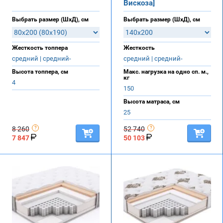
Вискоза]
Выбрать размер (ШхД), см
Выбрать размер (ШхД), см
Жесткость топпера
Жесткость
средний | средний-
средний | средний-
Высота топпера, см
Макс. нагрузка на одно сп. м.,
кг
4
150
Высота матраса, см
25
8 260
52 740
7 847
50 103