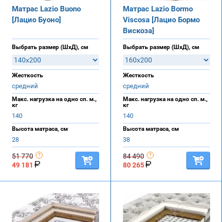
Матрас Lazio Buono
Матрас Lazio Bormo
[Лацио Буоно]
Viscosa [Лацио Бормо
Вискоза]
Выбрать размер (ШхД), см
Выбрать размер (ШхД), см
Жесткость
Жесткость
средний
средний
Макс. нагрузка на одно сп. м.,
Макс. нагрузка на одно сп. м.,
кг
кг
140
140
Высота матраса, см
Высота матраса, см
28
38
51 770
84 490
49 181
80 265