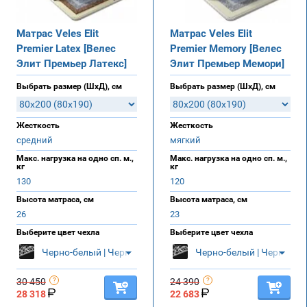
Матрас Veles Elit
Матрас Veles Elit
Premier Latex [Велес
Premier Memory [Велес
Элит Премьер Латекс]
Элит Премьер Мемори]
Выбрать размер (ШхД), см
Выбрать размер (ШхД), см
Жесткость
Жесткость
средний
мягкий
Макс. нагрузка на одно сп. м.,
Макс. нагрузка на одно сп. м.,
кг
кг
130
120
Высота матраса, см
Высота матраса, см
26
23
Выберите цвет чехла
Выберите цвет чехла
Черно-белый | Черный
Черно-белый | Черный
30 450
24 390
28 318
22 683