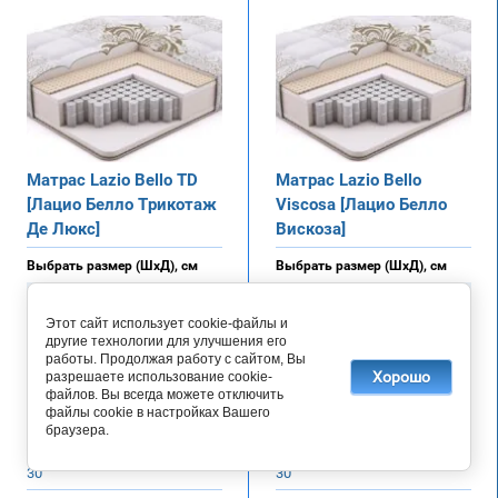
Матрас Lazio Bello TD
Матрас Lazio Bello
[Лацио Белло Трикотаж
Viscosa [Лацио Белло
Де Люкс]
Вискоза]
Выбрать размер (ШхД), см
Выбрать размер (ШхД), см
Этот сайт использует cookie-файлы и
Жесткость
Жесткость
другие технологии для улучшения его
средний
средний
работы. Продолжая работу с сайтом, Вы
Хорошо
разрешаете использование cookie-
Макс. нагрузка на одно сп. м.,
Макс. нагрузка на одно сп. м.,
файлов. Вы всегда можете отключить
кг
кг
файлы cookie в настройках Вашего
120
120
браузера.
Высота матраса, см
Высота матраса, см
30
30