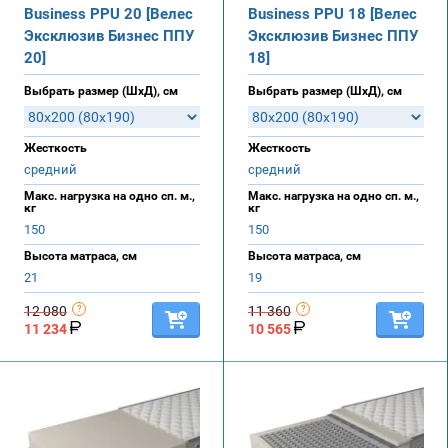
Business PPU 20 [Велес
Business PPU 18 [Велес
Эксклюзив Бизнес ППУ
Эксклюзив Бизнес ППУ
20]
18]
Выбрать размер (ШхД), см
Выбрать размер (ШхД), см
Жесткость
Жесткость
средний
средний
Макс. нагрузка на одно сп. м.,
Макс. нагрузка на одно сп. м.,
кг
кг
150
150
Высота матраса, см
Высота матраса, см
21
19
12 080
11 360
11 234
10 565