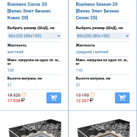
Business Cocos 20
Business Season 20
[Велес Элит Бизнес
[Велес Элит Бизнес
Кокос 20]
Сезон 20]
Выбрать размер (ШхД), см
Выбрать размер (ШхД), см
Жесткость
Жесткость
жесткий
средний | мягкий
Макс. нагрузка на одно сп. м.,
Макс. нагрузка на одно сп. м.,
кг
кг
130
110
Высота матраса, см
Высота матраса, см
21
21
18 320
13 190
17 038
12 267