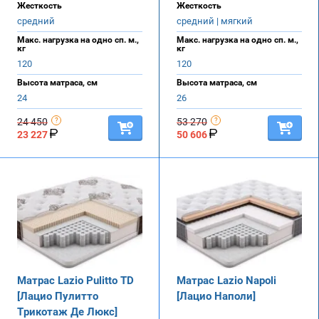
Жесткость
Жесткость
средний
средний | мягкий
Макс. нагрузка на одно сп. м.,
Макс. нагрузка на одно сп. м.,
кг
кг
120
120
Высота матраса, см
Высота матраса, см
24
26
24 450
53 270
23 227
50 606
Матрас Lazio Pulitto TD
Матрас Lazio Napoli
[Лацио Пулитто
[Лацио Наполи]
Трикотаж Де Люкс]