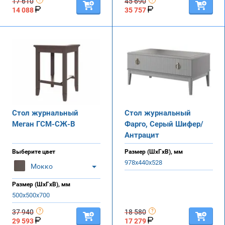
17 610
45 690
14 088
35 757
Стол журнальный
Стол журнальный
Меган ГСМ-СЖ-В
Фарго, Серый Шифер/
Антрацит
Выберите цвет
Размер (ШхГхВ), мм
978х440х528
Мокко
Размер (ШхГхВ), мм
500х500х700
37 940
18 580
29 593
17 279