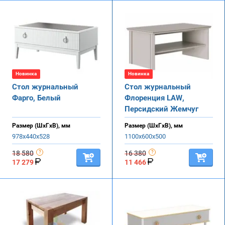
Новинка
Новинка
Стол журнальный
Стол журнальный
Фарго, Белый
Флоренция LAW,
Персидский Жемчуг
Размер (ШхГхВ), мм
Размер (ШхГхВ), мм
978х440х528
1100х600х500
18 580
16 380
17 279
11 466