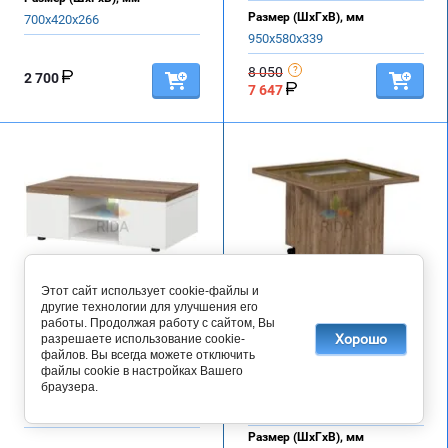
Размер (ШхГхВ), мм
700х420х266
950х580х339
8 050
2 700
7 647
На складе
Этот сайт использует cookie-файлы и
Стол журнальный
другие технологии для улучшения его
Стол журнальный с
Натура 16
работы. Продолжая работу с сайтом, Вы
ящиками Одри, Белый/
Хорошо
разрешаете использование cookie-
файлов. Вы всегда можете отключить
Дуб Эдда
файлы cookie в настройках Вашего
Выберите цвет
браузера.
Размер (ШхГхВ), мм
Дуб табачный/Черный
950х580х339
Размер (ШхГхВ), мм