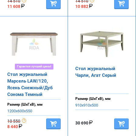
14 510
14 510
11 608
10 882
Гарантия лучшей цены!
Стол журнальный
Стол журнальный
Чарли, Агат Серый
Марсель LAW/120,
Ясень Снежный/Дуб
Сонома Темный
Размер (ШхГхВ), мм
Размер (ШхГхВ), мм
910х910х500
1200х600х550
10 550
30 690
8 440