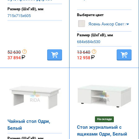
Размер (ШхГхВ), мм
Выберите цвет
715х715х605
Ясень Анкор Светлый
Размер (ШхГхВ), мм
684х684х530
52 630
13 640
37 894
12 958
На складе
Чайный стол Одри,
Стол журнальный с
Белый
ящиками Одри, Белый
Размер (ШхГхВ), мм