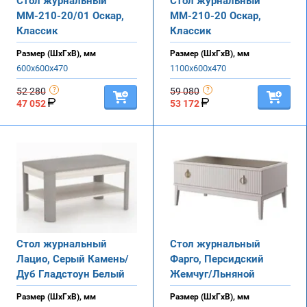
Стол журнальный
Стол журнальный
ММ-210-20/01 Оскар,
ММ-210-20 Оскар,
Классик
Классик
Размер (ШхГхВ), мм
Размер (ШхГхВ), мм
600х600х470
1100х600х470
52 280
59 080
47 052
53 172
Стол журнальный
Стол журнальный
Лацио, Серый Камень/
Фарго, Персидский
Дуб Гладстоун Белый
Жемчуг/Льняной
Размер (ШхГхВ), мм
Размер (ШхГхВ), мм