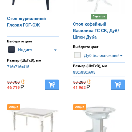
5 цветов
Стол журнальный
Стол кофейный
Глория ГСГ-СЖ
Василиса ГС СК, Дуб/
Шпон Дуба
Выберите цвет
Выберите цвет
Индиго
Дуб Белоснежный | Золо
Размер (ШхГхВ), мм
Размер (ШхГхВ), мм
716х716х415
850х850х695
59 700
58 280
46 719
41 962
Акция
Акция