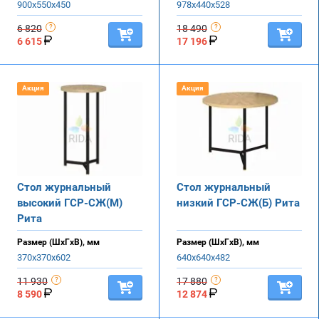
900х550х450
978х440х528
6 820
18 490
6 615
17 196
Акция
Акция
Стол журнальный
Стол журнальный
высокий ГСР-СЖ(М)
низкий ГСР-СЖ(Б) Рита
Рита
Размер (ШхГхВ), мм
Размер (ШхГхВ), мм
370х370х602
640х640х482
11 930
17 880
8 590
12 874