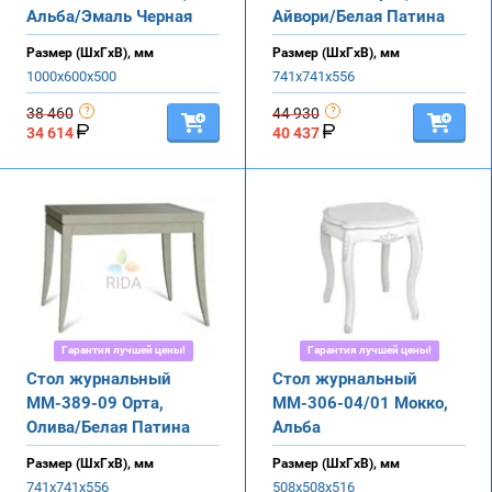
Альба/Эмаль Черная
Айвори/Белая Патина
Размер (ШхГхВ), мм
Размер (ШхГхВ), мм
1000х600х500
741х741х556
38 460
44 930
34 614
40 437
Гарантия лучшей цены!
Гарантия лучшей цены!
Стол журнальный
Стол журнальный
ММ-389-09 Орта,
ММ-306-04/01 Мокко,
Олива/Белая Патина
Альба
Размер (ШхГхВ), мм
Размер (ШхГхВ), мм
741х741х556
508х508х516