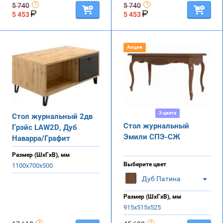
5 740
5 740
5 453
5 453
Акция
3 цвета
Стол журнальный 2дв
Стол журнальный
Грэйс LAW2D, Дуб
Эмили СПЭ-СЖ
Наварра/Графит
Размер (ШхГхВ), мм
Выберите цвет
1100х700х500
Дуб Патина
Размер (ШхГхВ), мм
915х515х525