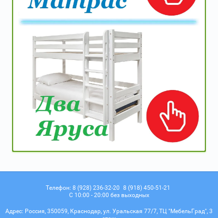
Телефон:
8 (928) 236-32-20
8 (918) 450-51-21
С 10:00 - 20:00 без выходных
Адрес:
Россия, 350059, Краснодар, ул. Уральская 77/7, ТЦ "МебельГрад", 3