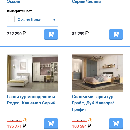
Эмаль
Серый/Белый
Выберите цвет
Эмаль Белая
222 290
82 299
Гарнитур молодежный
Спальный гарнитур
Родос, Кашемир Серый
Грэйс, Дуб Наварра/
Графит
145 990
125 730
135 771
100 584