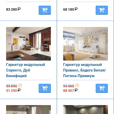
83 280
68 180
Гарнитур модульный
Гарнитур модульный
Соренто, Дуб
Прованс, Бодега Белая/
Бонифаций
Патина Премиум
55 850
93 060
51 290
88 407