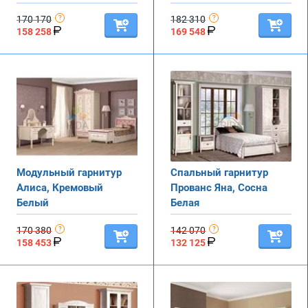
170 170
182 310
158 258
169 548
Модульный гарнитур
Спальный гарнитур
Алиса, Кремовый
Прованс Яна, Сосна
Белый
Белая
170 380
142 070
158 453
132 125