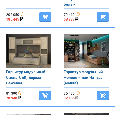
Белый
206 050
72 460
185 445
68 837
Гарнитур модульный
Гарнитур модульный
Сиена-СБК, Береза
молодежный Натура
Бежевая
(Nature)
81 390
86 480
78 948
82 156