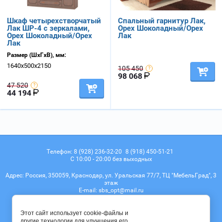
Шкаф четырехстворчатый
Спальный гарнитур Лак,
Лак ШР-4 с зеркалами,
Орех Шоколадный/Орех
Орех Шоколадный/Орех
Лак
Лак
Размер (ШхГхВ), мм:
1640х500х2150
105 450
98 068
47 520
44 194
Телефон:
8 (928) 236-32-20
8 (918) 450-51-21
С 10:00 - 20:00 без выходных
Адрес:
Россия, 350059, Краснодар, ул. Уральская 77/7, ТЦ "МебельГрад", 3
этаж
Е-mail:
sbs_opt@mail.ru
Мы в соц. сетях
Этот сайт использует cookie-файлы и
другие технологии для улучшения его