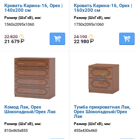
Кровать Карина-16, Орех |
Кровать Карина-16, Орех |
140х200 см
160х200 см
Размер (ШхГхВ), мм:
Размер (ШхГхВ), мм:
1560х2095х1060
1750х2095х1060
22 820
24 190
21 679
22 980
Комод Лак, Орех
Тумба прикроватная Лак,
Шоколадный/Орех Лак
Орех Шоколадный/Орех
Лак
Размер (ШхГхВ), мм:
Размер (ШхГхВ), мм:
810х465х855
455х430х460