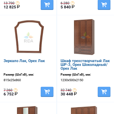
13 790
6 280
12 825
5 840
Зеркало Лак, Орех Лак
Шкаф трехстворчатый Лак
ШР-3, Орех Шоколадный/
Орех Лак
Размер (ШхГхВ), мм:
Размер (ШхГхВ), мм:
815х25х860
1230х500х2150
7 260
32 740
6 752
30 448