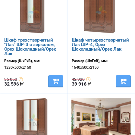
Шкаф трехстворчатый
Шкаф четырехстворчатый
"Лак" ШР-3 с зеркалом,
Лак ШР-4, Орех
Орех Шоколадный/Орех
Шоколадный/Орех Лак
Лак
Размер (ШхГхВ), мм:
Размер (ШхГхВ), мм:
1230х500х2150
1640х500х2150
35 050
42 920
32 596
39 916