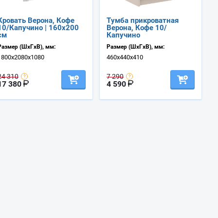
Кровать Верона, Кофе
Тумба прикроватная
10/Капучино | 160х200
Верона, Кофе 10/
см
Капучино
Размер (ШхГхВ), мм:
Размер (ШхГхВ), мм:
1800х2080х1080
460х440х410
24 310
7 290
17 380
4 590