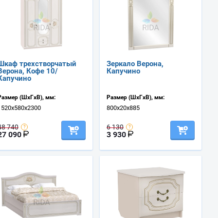
Шкаф трехстворчатый
Зеркало Верона,
Верона, Кофе 10/
Капучино
Капучино
Размер (ШхГхВ), мм:
Размер (ШхГхВ), мм:
1520х580х2300
800х20х885
48 740
6 130
27 090
3 930