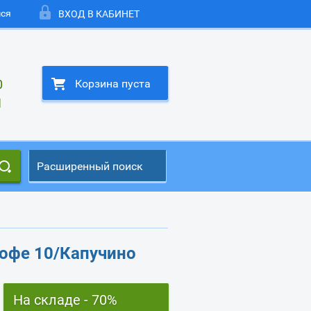
мся
ВХОД В КАБИНЕТ
0
Корзина пуста
1
Расширенный поиск
Кофе 10/Капучино
На складе - 70%