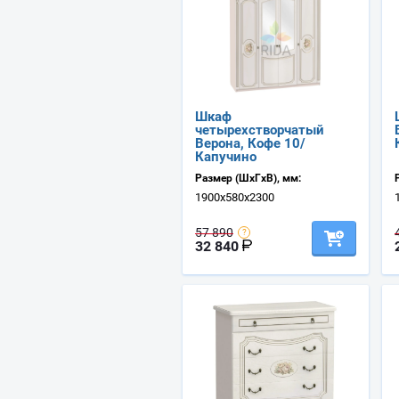
Шкаф
четырехстворчатый
Верона, Кофе 10/
Капучино
Размер (ШхГхВ), мм:
1900х580х2300
57 890
32 840