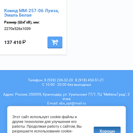
Комод ММ-257-06 Луиза,
Эмаль Белая
Размер (ШхГхВ), мм:
2270х526х1039
137 410
Телефон:
8 (928) 236-32-20
8 (918) 450-51-21
С 10:00 - 20:00 без выходных
Адрес:
Россия, 350059, Краснодар, ул. Уральская 77/7, ТЦ "МебельГрад", 3
этаж
Е-mail:
sbs_opt@mail.ru
Мы в соц. сетях
Этот сайт использует cookie-файлы и
другие технологии для улучшения его
работы. Продолжая работу с сайтом, Вы
Хорошо
разрешаете использование cookie-
© 2017 - 2026