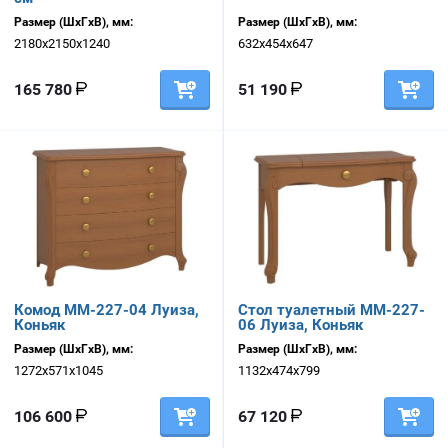
Размер (ШхГхВ), мм:
Размер (ШхГхВ), мм:
2180х2150х1240
632х454х647
165 780
51 190
Комод ММ-227-04 Луиза,
Стол туалетный ММ-227-
Коньяк
06 Луиза, Коньяк
Размер (ШхГхВ), мм:
Размер (ШхГхВ), мм:
1272х571х1045
1132х474х799
106 600
67 120