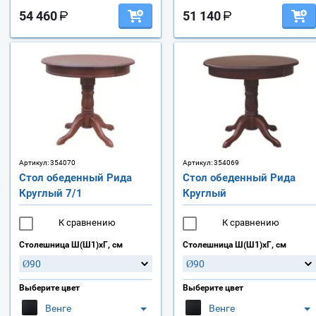
54 460
51 140
Артикул:
354070
Артикул:
354069
Стол обеденный Рида
Стол обеденный Рида
Круглый 7/1
Круглый
К сравнению
К сравнению
Столешница Ш(Ш1)хГ, см
Столешница Ш(Ш1)хГ, см
Ø90
Ø90
Выберите цвет
Выберите цвет
Венге
Венге