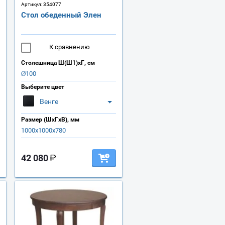
Артикул:
354077
Стол обеденный Элен
К сравнению
Столешница Ш(Ш1)хГ, см
Ø100
Выберите цвет
Венге
Размер (ШхГхВ), мм
1000х1000х780
42 080