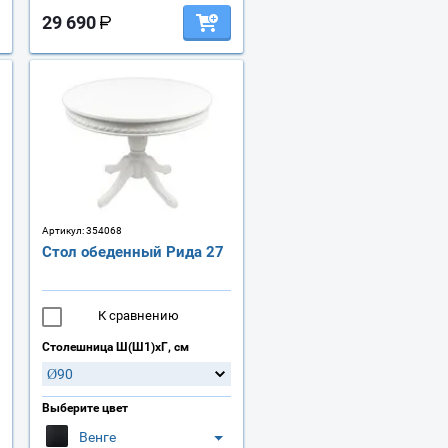
29 690
Артикул:
354068
Стол обеденный Рида 27
К сравнению
Столешница Ш(Ш1)хГ, см
Ø90
Выберите цвет
Венге