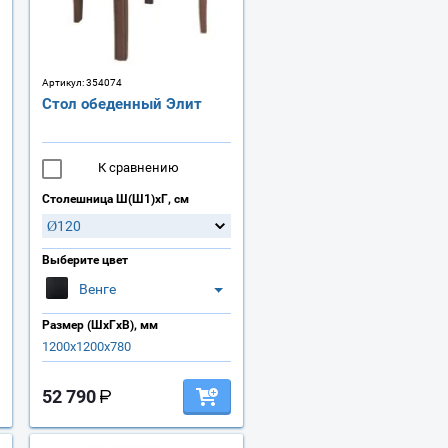
Артикул:
354074
Стол обеденный Элит
К сравнению
Столешница Ш(Ш1)хГ, см
Ø120
Выберите цвет
Венге
Размер (ШхГхВ), мм
1200х1200х780
52 790