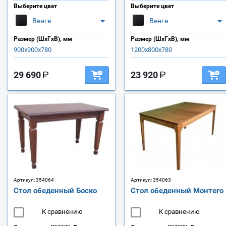
Выберите цвет
Выберите цвет
Венге
Венге
Размер (ШхГхВ), мм
Размер (ШхГхВ), мм
900х900х780
1200х800х780
29 690
23 920
Артикул:
354064
Артикул:
354063
Стол обеденный Боско
Стол обеденный Монтего
К сравнению
К сравнению