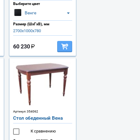
Выберите цвет
Венге
Размер (ШхГхВ), мм
2700х1000х780
60 230
Артикул:
354062
Стол обеденный Вена
К сравнению