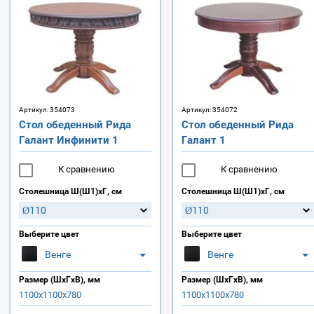
Артикул:
354073
Артикул:
354072
Стол обеденный Рида
Стол обеденный Рида
Галант Инфинити 1
Галант 1
К сравнению
К сравнению
Столешница Ш(Ш1)хГ, см
Столешница Ш(Ш1)хГ, см
Ø110
Ø110
Выберите цвет
Выберите цвет
Венге
Венге
Размер (ШхГхВ), мм
Размер (ШхГхВ), мм
1100х1100х780
1100х1100х780