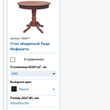
Артикул:
354071
Стол обеденный Рида
Инфинити
К сравнению
Столешница Ш(Ш1)хГ, см
Ø90
Выберите цвет
Венге
Размер (ШхГхВ), мм
900х900х780