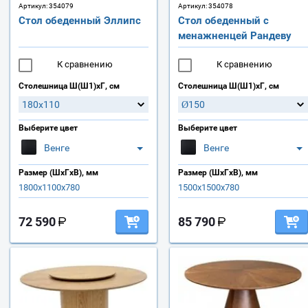
Артикул:
354079
Артикул:
354078
Стол обеденный Эллипс
Стол обеденный с
менажненцей Рандеву
К сравнению
К сравнению
Столешница Ш(Ш1)хГ, см
Столешница Ш(Ш1)хГ, см
180х110
Ø150
Выберите цвет
Выберите цвет
Венге
Венге
Размер (ШхГхВ), мм
Размер (ШхГхВ), мм
1800х1100х780
1500х1500х780
72 590
85 790