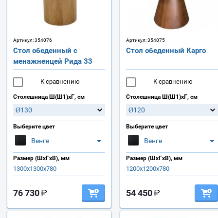
Артикул:
354076
Артикул:
354075
Стол обеденный с
Стол обеденный Карго
менажненцей Рида 33
К сравнению
К сравнению
Столешница Ш(Ш1)хГ, см
Столешница Ш(Ш1)хГ, см
Ø130
Ø120
Выберите цвет
Выберите цвет
Венге
Венге
Размер (ШхГхВ), мм
Размер (ШхГхВ), мм
1300х1300х780
1200х1200х780
76 730
54 450