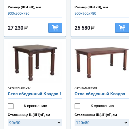
Размер (ШхГхВ), мм
Размер (ШхГхВ), мм
900х900х780
900х900х780
27 230
25 580
Артикул:
354067
Артикул:
354066
Стол обеденный Квадро 1
Стол обеденный Квадро
К сравнению
К сравнению
Столешница Ш(Ш1)хГ, см
Столешница Ш(Ш1)хГ, см
90х90
120х80