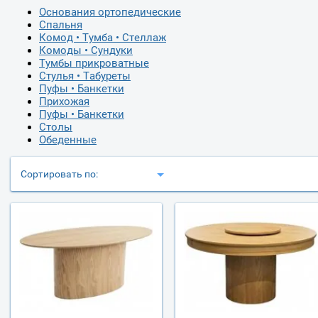
Основания ортопедические
Спальня
Комод • Тумба • Стеллаж
Комоды • Сундуки
Тумбы прикроватные
Стулья • Табуреты
Пуфы • Банкетки
Прихожая
Пуфы • Банкетки
Столы
Обеденные
Сортировать по: