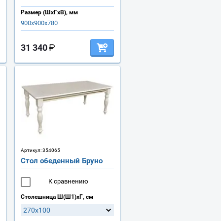
Размер (ШхГхВ), мм
900х900х780
31 340
Артикул:
354065
Стол обеденный Бруно
К сравнению
Столешница Ш(Ш1)хГ, см
270х100