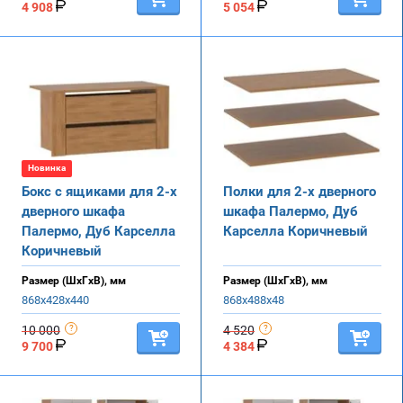
4 908
5 054
Новинка
Бокс с ящиками для 2-х
Полки для 2-х дверного
дверного шкафа
шкафа Палермо, Дуб
Палермо, Дуб Карселла
Карселла Коричневый
Коричневый
Размер (ШхГхВ), мм
Размер (ШхГхВ), мм
868х428х440
868х488х48
10 000
4 520
9 700
4 384