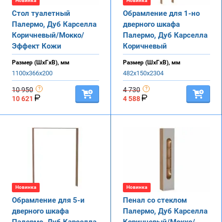
Новинка
Новинка
Стол туалетный
Обрамление для 1-но
Палермо, Дуб Карселла
дверного шкафа
Коричневый/Мокко/
Палермо, Дуб Карселла
Эффект Кожи
Коричневый
Размер (ШхГхВ), мм
Размер (ШхГхВ), мм
1100х366х200
482х150х2304
10 950
4 730
10 621
4 588
Новинка
Новинка
Обрамление для 5-и
Пенал со стеклом
дверного шкафа
Палермо, Дуб Карселла
Палермо, Дуб Карселла
Коричневый/Мокко/