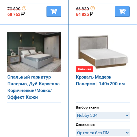
70 890
66 830
68 763
64 825
Новинка
Спальный гарнитур
Кровать Модерн
Палермо, Дуб Карселла
Палермо | 140х200 см
Коричневый/Мокко/
Эффект Кожи
Выбор ткани
Основание