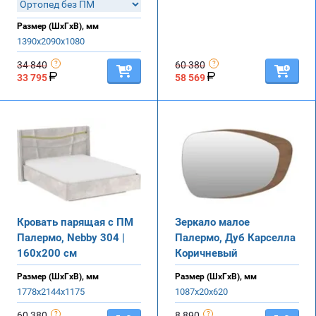
Размер (ШхГхВ), мм
1390х2090х1080
34 840
60 380
33 795
58 569
Кровать парящая с ПМ
Зеркало малое
Палермо, Nebby 304 |
Палермо, Дуб Карселла
160х200 см
Коричневый
Размер (ШхГхВ), мм
Размер (ШхГхВ), мм
1778х2144х1175
1087х20х620
60 380
8 890