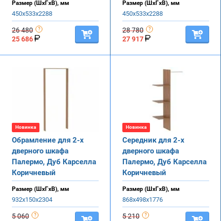
Размер (ШхГхВ), мм
Размер (ШхГхВ), мм
450х533х2288
450х533х2288
26 480
28 780
25 686
27 917
Новинка
Новинка
Обрамление для 2-х
Середник для 2-х
дверного шкафа
дверного шкафа
Палермо, Дуб Карселла
Палермо, Дуб Карселла
Коричневый
Коричневый
Размер (ШхГхВ), мм
Размер (ШхГхВ), мм
932х150х2304
868х498х1776
5 060
5 210