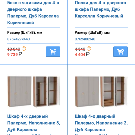
Бокс с ящиками для 4-х
Полки для 4-х дверного
дверного шкафа
шкафа Палермо, Дуб
Палермо, Дуб Карселла
Карселла Коричневый
Коричневый
Размер (ШхГхВ), мм
Размер (ШхГхВ), мм
876х427х440
876х488х48
10 040
4 540
9 739
4 404
Шкаф 4-х дверный
Шкаф 4-х дверный
Палермо, Наполнение 3,
Палермо, Наполнение 2,
Дуб Карселла
Дуб Карселла