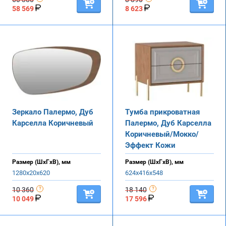
58 569
8 623
Зеркало Палермо, Дуб
Тумба прикроватная
Карселла Коричневый
Палермо, Дуб Карселла
Коричневый/Мокко/
Эффект Кожи
Размер (ШхГхВ), мм
Размер (ШхГхВ), мм
1280х20х620
624х416х548
10 360
18 140
10 049
17 596