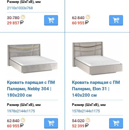
Размер (ШхГхВ), мм
2110х1033х768
30 780
62 840
29 857
60 955
Кровать парящая с ПМ
Кровать парящая с ПМ
Палермо, Nebby 304 |
Палермо, Elon 31 |
180х200 см
140х200 см
Размер (ШхГхВ), мм
Размер (ШхГхВ), мм
1978х2144х1175
1578х2144х1175
62 840
54 020
60 955
52 399