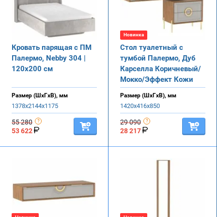
Новинка
Кровать парящая с ПМ
Стол туалетный с
Палермо, Nebby 304 |
тумбой Палермо, Дуб
120х200 см
Карселла Коричневый/
Мокко/Эффект Кожи
Размер (ШхГхВ), мм
Размер (ШхГхВ), мм
1378х2144х1175
1420х416х850
55 280
29 090
53 622
28 217