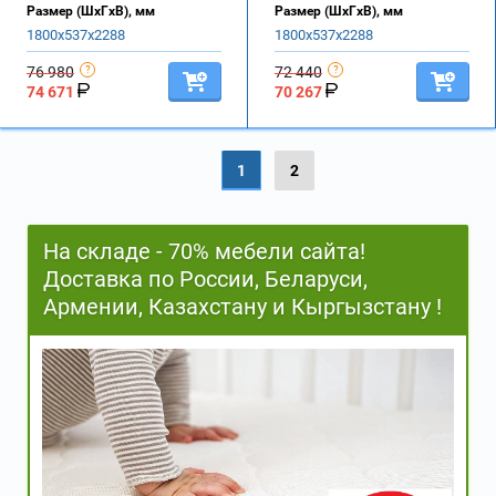
Размер (ШхГхВ), мм
Размер (ШхГхВ), мм
1800х537х2288
1800х537х2288
76 980
72 440
74 671
70 267
1
2
На складе - 70% мебели сайта!
Доставка по России, Беларуси,
Армении, Казахстану и Кыргызстану !