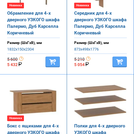
Новинка
Новинка
Обрамление для 4-х
Середник для 4-х
дверного УЗКОГО шкафа
дверного УЗКОГО шкафа
Палермо, Дуб Карселла
Палермо, Дуб Карселла
Коричневый
Коричневый
Размер (ШхГхВ), мм
Размер (ШхГхВ), мм
1832х150х2304
873х498х1776
5 600
5 210
5 432
5 054
Новинка
Бокс с ящиками для 4-х
Полки для 4-х дверного
дверного УЗКОГО шкафа
УЗКОГО шкафа