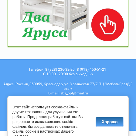
Телефон:
8 (928) 236-32-20
8 (918) 450-51-21
С 10:00 - 20:00 без выходных
Адрес:
Россия, 350059, Краснодар, ул. Уральская 77/7, ТЦ "МебельГрад", 3
этаж
Е-mail:
sbs_opt@mail.ru
Мы в соц. сетях
Этот сайт использует cookie-файлы и
другие технологии для улучшения его
работы. Продолжая работу с сайтом, Вы
Хорошо
разрешаете использование cookie-
© 2017 - 2026
файлов. Вы всегда можете отключить
файлы cookie в настройках Вашего