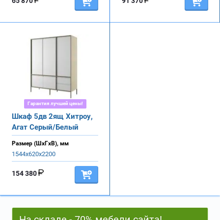
65 870
91 370
Гарантия лучшей цены!
Шкаф 5дв 2ящ Хитроу,
Агат Серый/Белый
Размер (ШхГхВ), мм
1544х620х2200
154 380
На складе - 70% мебели сайта!