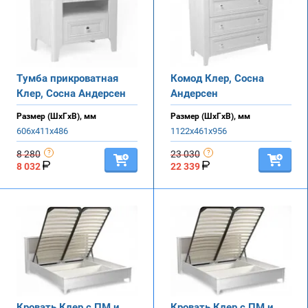
Тумба прикроватная
Комод Клер, Сосна
Клер, Сосна Андерсен
Андерсен
Размер (ШхГхВ), мм
Размер (ШхГхВ), мм
606х411х486
1122х461х956
8 280
23 030
8 032
22 339
Кровать Клер с ПМ и
Кровать Клер с ПМ и