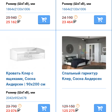
Размер (ШхГхВ), мм
Размер (ШхГхВ), мм
1864х2133х1006
1664х2133х1006
25 940
24 190
25 162
23 464
Кровать Клер с
Спальный гарнитур
ящиками, Сосна
Клер, Сосна Андерсен
Андерсен | 90х200 см
Размер (ШхГхВ), мм
2042х952х678
23 790
129 150
23 076
125 275