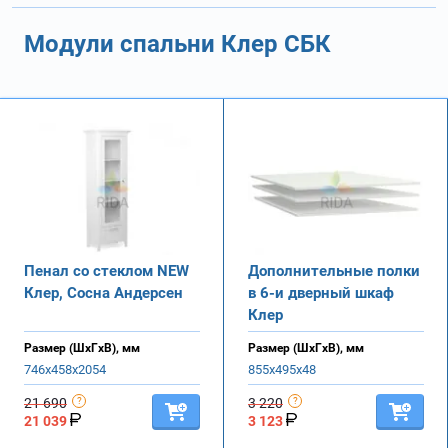
Модули спальни Клер СБК
Пенал со стеклом NEW
Дополнительные полки
Клер, Сосна Андерсен
в 6-и дверный шкаф
Клер
Размер (ШхГхВ), мм
Размер (ШхГхВ), мм
746х458х2054
855х495х48
21 690
3 220
21 039
3 123