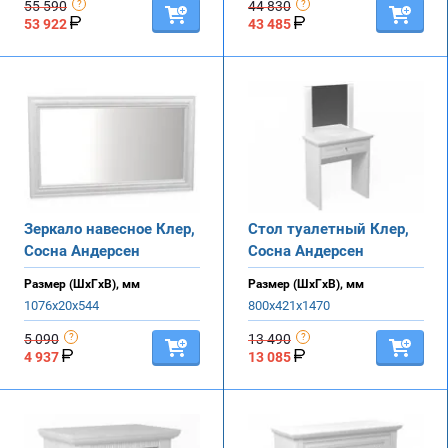
55 590
44 830
53 922
43 485
Зеркало навесное Клер,
Стол туалетный Клер,
Сосна Андерсен
Сосна Андерсен
Размер (ШхГхВ), мм
Размер (ШхГхВ), мм
1076х20х544
800х421х1470
5 090
13 490
4 937
13 085