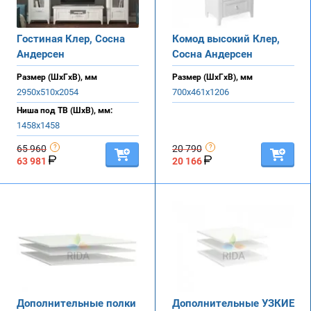
Гостиная Клер, Сосна
Комод высокий Клер,
Андерсен
Сосна Андерсен
Размер (ШхГхВ), мм
Размер (ШхГхВ), мм
2950х510х2054
700х461х1206
Ниша под ТВ (ШхВ), мм:
1458х1458
65 960
20 790
63 981
20 166
Дополнительные полки
Дополнительные УЗКИЕ