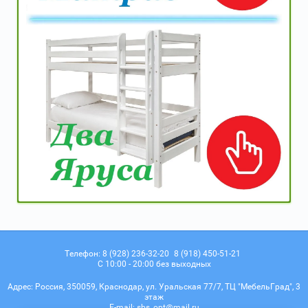
Телефон:
8 (928) 236-32-20
8 (918) 450-51-21
С 10:00 - 20:00 без выходных
Адрес:
Россия, 350059, Краснодар, ул. Уральская 77/7, ТЦ "МебельГрад", 3
этаж
Е-mail:
sbs_opt@mail.ru