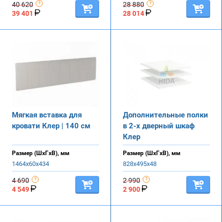
40 620
28 880
39 401
28 014
Мягкая вставка для
Дополнительные полки
кровати Клер | 140 см
в 2-х дверный шкаф
Клер
Размер (ШхГхВ), мм
Размер (ШхГхВ), мм
1464х60х434
828х495х48
4 690
2 990
4 549
2 900