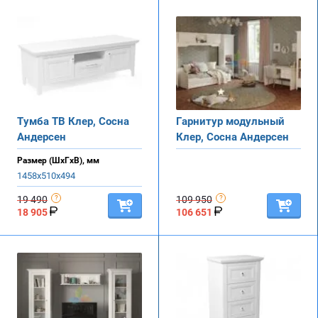
Тумба ТВ Клер, Сосна
Гарнитур модульный
Андерсен
Клер, Сосна Андерсен
Размер (ШхГхВ), мм
1458х510х494
19 490
109 950
18 905
106 651