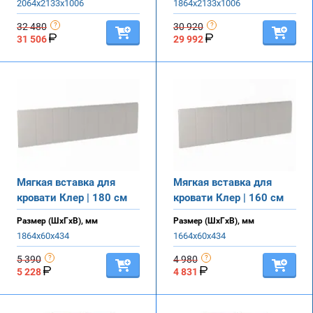
2064х2133х1006
1864х2133х1006
32 480
30 920
31 506
29 992
Мягкая вставка для
Мягкая вставка для
кровати Клер | 180 см
кровати Клер | 160 см
Размер (ШхГхВ), мм
Размер (ШхГхВ), мм
1864х60х434
1664х60х434
5 390
4 980
5 228
4 831