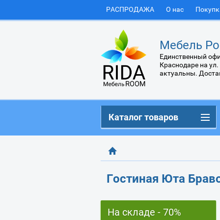
РАСПРОДАЖА
О нас
Покупк
Мебель Ро
Единственный офи
Краснодаре на ул.
актуальны. Доста
Каталог товаров
Гостиная Юта Брав
На складе - 70%