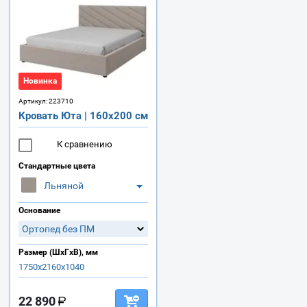
Новинка
Артикул:
223710
Кровать Юта | 160х200 см
К сравнению
Стандартные цвета
Льняной
Основание
Ортопед без ПМ
Размер (ШхГхВ), мм
1750х2160х1040
22 890