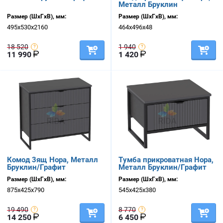
Металл Бруклин
Размер (ШхГхВ), мм:
Размер (ШхГхВ), мм:
495х530х2160
464х496х48
18 520
1 940
11 990
1 420
Комод 3ящ Нора, Металл
Тумба прикроватная Нора,
Бруклин/Графит
Металл Бруклин/Графит
Размер (ШхГхВ), мм:
Размер (ШхГхВ), мм:
875х425х790
545х425х380
19 490
8 770
14 250
6 450