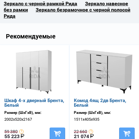
Зеркало с черной рамкой Рида
Зеркало навесное
без рамки
Зеркало безрамочное с черной полосой
Рида
Рекомендуемые
Шкаф 4-х дверный Брента,
Комод 4ящ 2дв Брента,
Белый
Белый
Размер (ШхГхВ), мм:
Размер (ШхГхВ), мм:
2002х520х2167
1511х405х935
59 380
22 660
55 223
21 074