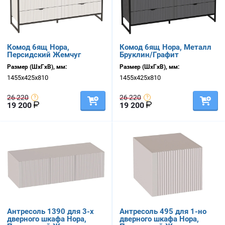
Комод 6ящ Нора,
Комод 6ящ Нора, Металл
Персидский Жемчуг
Бруклин/Графит
Размер (ШхГхВ), мм:
Размер (ШхГхВ), мм:
1455х425х810
1455х425х810
26 220
26 220
19 200
19 200
Антресоль 1390 для 3-х
Антресоль 495 для 1-но
дверного шкафа Нора,
дверного шкафа Нора,