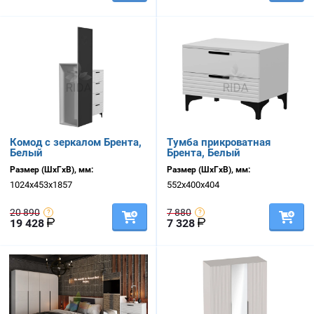
Комод с зеркалом Брента,
Тумба прикроватная
Белый
Брента, Белый
Размер (ШхГхВ), мм:
Размер (ШхГхВ), мм:
1024х453х1857
552х400х404
20 890
7 880
19 428
7 328