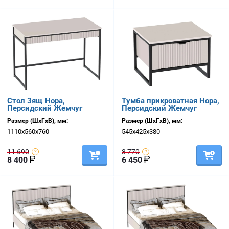
Стол 3ящ Нора,
Тумба прикроватная Нора,
Персидский Жемчуг
Персидский Жемчуг
Размер (ШхГхВ), мм:
Размер (ШхГхВ), мм:
1110х560х760
545х425х380
11 690
8 770
8 400
6 450