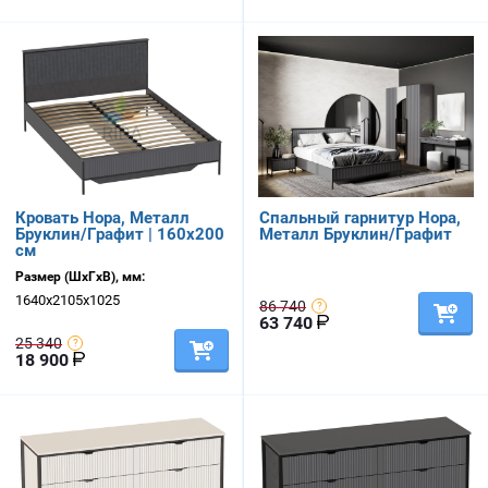
Кровать Нора, Металл
Спальный гарнитур Нора,
Бруклин/Графит | 160х200
Металл Бруклин/Графит
см
Размер (ШхГхВ), мм:
1640х2105х1025
86 740
63 740
25 340
18 900