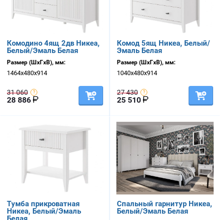
Комодино 4ящ 2дв Никеа,
Комод 5ящ Никеа, Белый/
Белый/Эмаль Белая
Эмаль Белая
Размер (ШхГхВ), мм:
Размер (ШхГхВ), мм:
1464х480х914
1040х480х914
31 060
27 430
28 886
25 510
Тумба прикроватная
Спальный гарнитур Никеа,
Никеа, Белый/Эмаль
Белый/Эмаль Белая
Белая