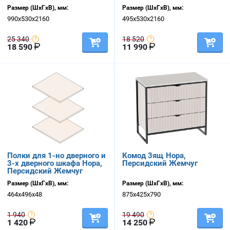
Размер (ШхГхВ), мм:
Размер (ШхГхВ), мм:
990х530х2160
495х530х2160
25 340
18 520
18 590
11 990
Полки для 1-но дверного и
Комод 3ящ Нора,
3-х дверного шкафа Нора,
Персидский Жемчуг
Персидский Жемчуг
Размер (ШхГхВ), мм:
Размер (ШхГхВ), мм:
464х496х48
875х425х790
1 940
19 490
1 420
14 250