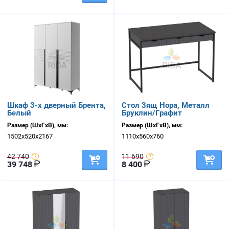
Шкаф 3-х дверный Брента,
Стол 3ящ Нора, Металл
Белый
Бруклин/Графит
Размер (ШхГхВ), мм:
Размер (ШхГхВ), мм:
1502х520х2167
1110х560х760
42 740
11 690
39 748
8 400