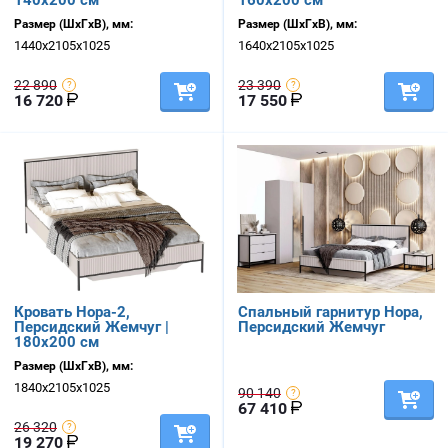
140х200 см
160х200 см
Размер (ШхГхВ), мм:
Размер (ШхГхВ), мм:
1440х2105х1025
1640х2105х1025
22 890
23 390
16 720
17 550
Кровать Нора-2,
Спальный гарнитур Нора,
Персидский Жемчуг |
Персидский Жемчуг
180х200 см
Размер (ШхГхВ), мм:
1840х2105х1025
90 140
67 410
26 320
19 270