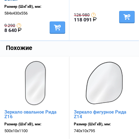
Размер (ШхГхВ), мм:
584х430х556
126 980
118 091
9 290
8 640
Похожие
Зеркало овальное Рида
Зеркало фигурное Рида
Z16
Z14
Размер (ШхГхВ), мм:
Размер (ШхГхВ), мм:
500х10х1100
740х10х795