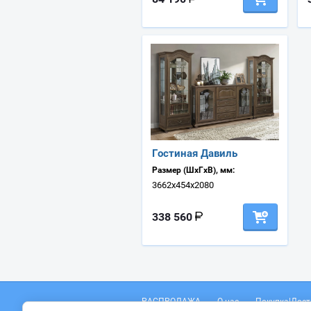
Гостиная Давиль
Размер (ШхГхВ), мм:
3662х454х2080
338 560
РАСПРОДАЖА
О нас
Покупка|Дост