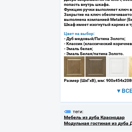
попасть внутрь шкафа.
Функцию ручки выполняет ключ в
Закрытие на ключ обеспечивается
выполнена компанией Metakor (Бе
Шкаф имеет изогнутый карниз и 
Цвет на выбор:
- Дуб медовый/Патина Золото;
- Классик (классический коричнев
- Эмаль белая;
- Эмаль Белая/патина Золото.
Размер (ШхГхВ), мм: 900х454х208
▼ВСЕ
теги:
Мебель из дуба Краснодар
Модульная гостиная из дуба 