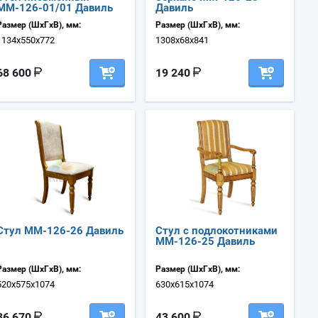
ММ-126-01/01 Давиль
Давиль
Размер (ШхГхВ), мм:
Размер (ШхГхВ), мм:
1134х550х772
1308х68х841
68 600
19 240
Стул ММ-126-26 Давиль
Стул с подлокотниками
ММ-126-25 Давиль
Размер (ШхГхВ), мм:
Размер (ШхГхВ), мм:
520х575х1074
630х615х1074
36 670
43 600