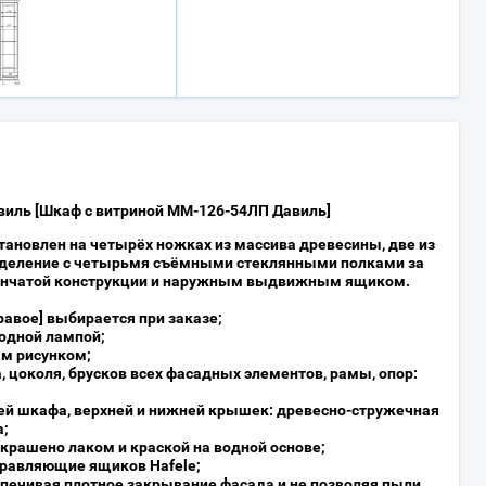
иль [Шкаф с витриной ММ-126-54ЛП Давиль]
ановлен на четырёх ножках из массива древесины, две из
тделение с четырьмя съёмными стеклянными полками за
ёнчатой конструкции и наружным выдвижным ящиком.
равое] выбирается при заказе;
иодной лампой;
м рисунком;
, цоколя, брусков всех фасадных элементов, рамы, опор:
й шкафа, верхней и нижней крышек: древесно-стружечная
а;
крашено лаком и краской на водной основе;
правляющие ящиков Hafele;
спечивая плотное закрывание фасада и не позволяя пыли