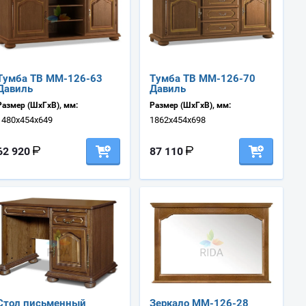
Тумба ТВ ММ-126-63
Тумба ТВ ММ-126-70
Давиль
Давиль
Размер (ШхГхВ), мм:
Размер (ШхГхВ), мм:
1480х454х649
1862х454х698
62 920
87 110
Стол письменный
Зеркало ММ-126-28