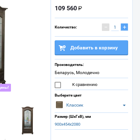
109 560
−
+
Количество:
Добавить в корзину
Производитель:
Беларусь, Молодечно
К сравнению
цены!
Выберите цвет
Классик
Размер (ШхГхВ), мм
900х454х2080