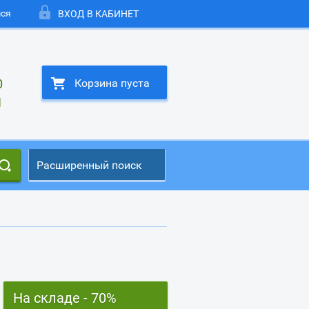
мся
ВХОД В КАБИНЕТ
0
Корзина пуста
1
Расширенный поиск
На складе - 70%