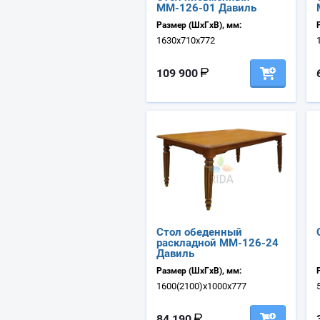
ММ-126-01 Давиль
Размер (ШхГхВ), мм:
1630х710х772
109 900
Стол обеденный
раскладной ММ-126-24
Давиль
Размер (ШхГхВ), мм:
1600(2100)х1000х777
84 190