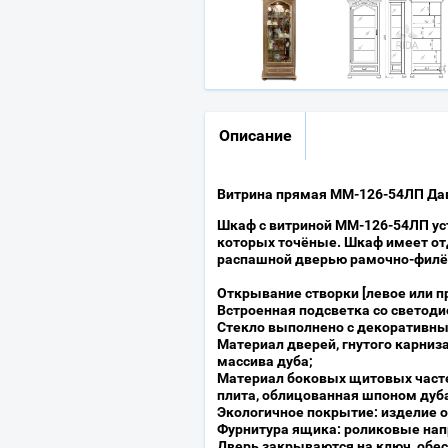
Описание
Витрина прямая ММ-126-54ЛП Дав
Шкаф с витриной ММ-126-54ЛП уст
которых точёные. Шкаф имеет о
распашной дверью рамочно-фил
Открывание створки [левое или п
Встроенная подсветка со светод
Стекло выполнено с декоративны
Материал дверей, гнутого карниза
массива дуба;
Материал боковых щитовых часте
плита, облицованная шпоном дуб
Экологичное покрытие: изделие о
Фурнитура ящика: роликовые на
Дверь закрываются на ключ, обе