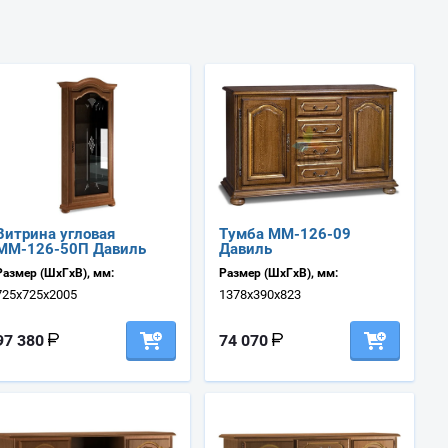
Витрина угловая
Тумба ММ-126-09
ММ-126-50П Давиль
Давиль
Размер (ШхГхВ), мм:
Размер (ШхГхВ), мм:
725х725х2005
1378х390х823
97 380
74 070