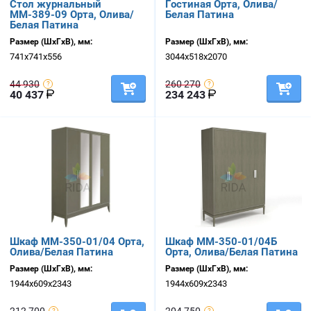
Стол журнальный
Гостиная Орта, Олива/
ММ-389-09 Орта, Олива/
Белая Патина
Белая Патина
Размер (ШхГхВ), мм:
Размер (ШхГхВ), мм:
741х741х556
3044х518х2070
44 930
260 270
40 437
234 243
Шкаф ММ-350-01/04 Орта,
Шкаф ММ-350-01/04Б
Олива/Белая Патина
Орта, Олива/Белая Патина
Размер (ШхГхВ), мм:
Размер (ШхГхВ), мм:
1944х609х2343
1944х609х2343