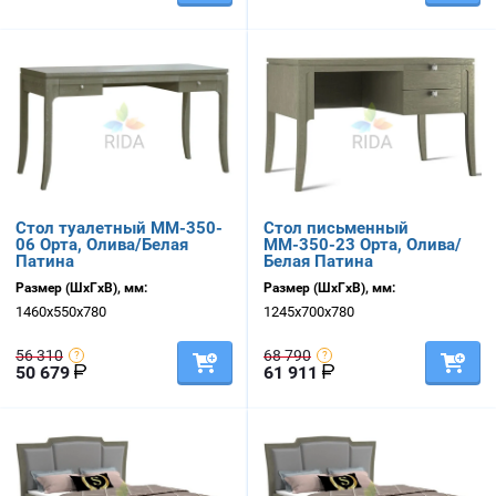
Стол туалетный ММ-350-
Стол письменный
06 Орта, Олива/Белая
ММ-350-23 Орта, Олива/
Патина
Белая Патина
Размер (ШхГхВ), мм:
Размер (ШхГхВ), мм:
1460х550х780
1245х700х780
56 310
68 790
50 679
61 911