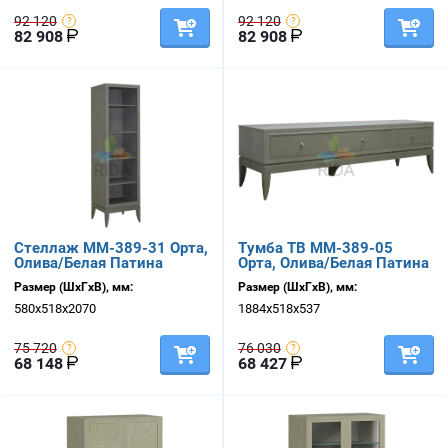
92 120
92 120
82 908
82 908
Стеллаж ММ-389-31 Орта,
Тумба ТВ ММ-389-05
Олива/Белая Патина
Орта, Олива/Белая Патина
Размер (ШхГхВ), мм:
Размер (ШхГхВ), мм:
580х518х2070
1884х518х537
75 720
76 030
68 148
68 427