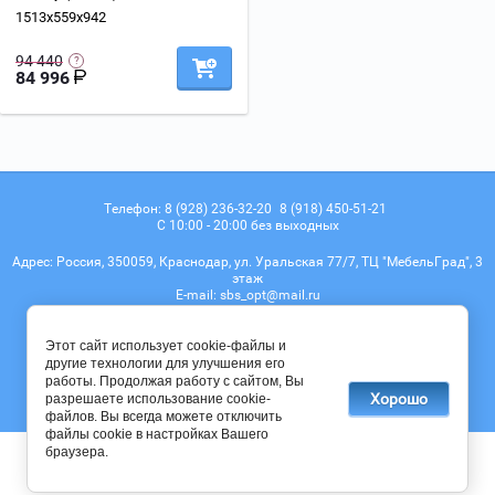
1513х559х942
94 440
84 996
Телефон:
8 (928) 236-32-20
8 (918) 450-51-21
С 10:00 - 20:00 без выходных
Адрес:
Россия, 350059, Краснодар, ул. Уральская 77/7, ТЦ "МебельГрад", 3
этаж
Е-mail:
sbs_opt@mail.ru
Мы в соц. сетях
Этот сайт использует cookie-файлы и
другие технологии для улучшения его
работы. Продолжая работу с сайтом, Вы
Хорошо
разрешаете использование cookie-
© 2017 - 2026
файлов. Вы всегда можете отключить
файлы cookie в настройках Вашего
браузера.