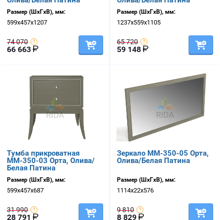
Олива/Белая Патина
Олива/Белая Патина
Размер (ШхГхВ), мм:
Размер (ШхГхВ), мм:
599х457х1207
1237х559х1105
74 070
65 720
66 663
59 148
Тумба прикроватная
Зеркало ММ-350-05 Орта,
ММ-350-03 Орта, Олива/
Олива/Белая Патина
Белая Патина
Размер (ШхГхВ), мм:
Размер (ШхГхВ), мм:
599х457х687
1114х22х576
31 990
9 810
28 791
8 829