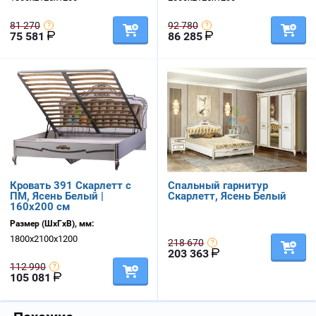
81 270
92 780
75 581
86 285
Кровать 391 Скарлетт с
Спальный гарнитур
ПМ, Ясень Белый |
Скарлетт, Ясень Белый
160х200 см
Размер (ШхГхВ), мм:
1800х2100х1200
218 670
203 363
112 990
105 081