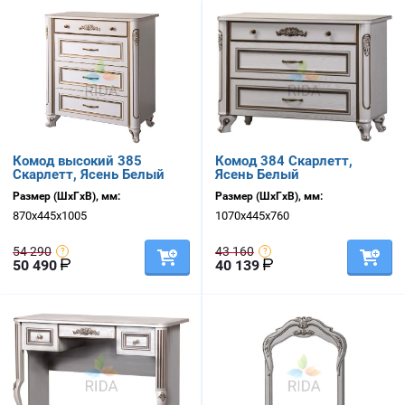
Комод высокий 385
Комод 384 Скарлетт,
Скарлетт, Ясень Белый
Ясень Белый
Размер (ШхГхВ), мм:
Размер (ШхГхВ), мм:
870х445х1005
1070х445х760
54 290
43 160
50 490
40 139