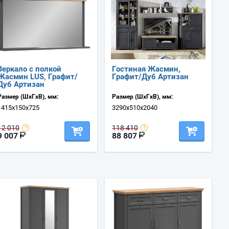
Зеркало с полкой
Гостиная Жасмин,
Жасмин LUS, Графит/
Графит/Дуб Артизан
Дуб Артизан
Размер (ШхГхВ), мм:
Размер (ШхГхВ), мм:
1415х150х725
3290х510х2040
12 010
118 410
9 007
88 807