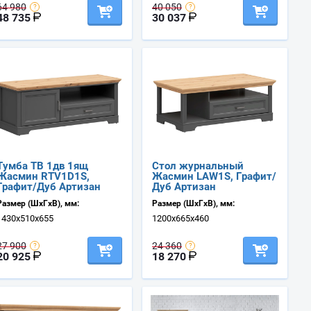
64 980
40 050
48 735
30 037
Тумба ТВ 1дв 1ящ
Стол журнальный
Жасмин RTV1D1S,
Жасмин LAW1S, Графит/
Графит/Дуб Артизан
Дуб Артизан
Размер (ШхГхВ), мм:
Размер (ШхГхВ), мм:
1430х510х655
1200х665х460
27 900
24 360
20 925
18 270