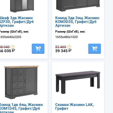
Шкаф 3дв Жасмин
Комод 3дв 3ящ Жасмин
SZF3D, Графит/Дуб
KOM3D3S, Графит/Дуб
Артизан
Артизан
Размер (ШхГхВ), мм:
Размер (ШхГхВ), мм:
1655х640х2205
1655х480х1020
88 040
52 460
66 030
39 345
Комод 1дв 4ящ Жасмин
Скамья Жасмин LAK,
KOM1D4S, Графит/Дуб
Графит
Артизан