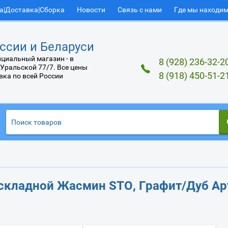
а|Доставка|Сборка
Новости
Связь с нами
Где мы находи
ссии и Беларуси
циальный магазин - в
8 (928) 236-32-2
 Уральской 77/7. Все цены
8 (918) 450-51-2
вка по всей России
складной Жасмин STO, Графит/Дуб Ар