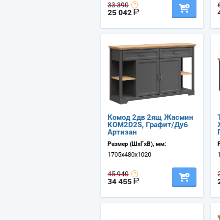
33 390
25 042
Комод 2дв 2ящ Жасмин
KOM2D2S, Графит/Дуб
Артизан
Размер (ШхГхВ), мм:
1705х480х1020
45 940
34 455