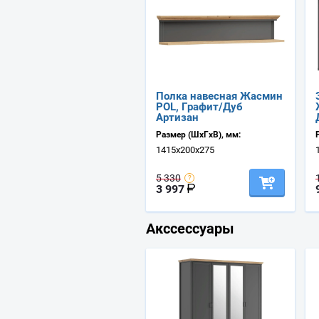
Полка навесная Жасмин
POL, Графит/Дуб
Артизан
Размер (ШхГхВ), мм:
1415х200х275
5 330
3 997
Акссессуары