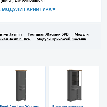
(ШхГхВ), мм: 2200х900х760.
 МОДУЛИ ГАРНИТУРА▼
итур Jasmin
Гостиная Жасмин БРВ
Модули
иная Jasmin BRW
Модули Прихожей Жасмин
Шкаф 2дв 1ящ Жасмин
Витрина-стеллаж