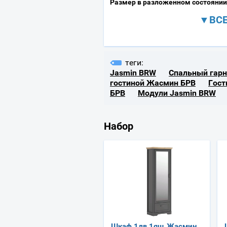
Размер в разложенном состоянии 
▼ВСЕ
теги:
Jasmin BRW
Спальный гарн
гостиной Жасмин БРВ
Гост
БРВ
Модули Jasmin BRW
Набор
Шкаф 1дв 1ящ Жасмин