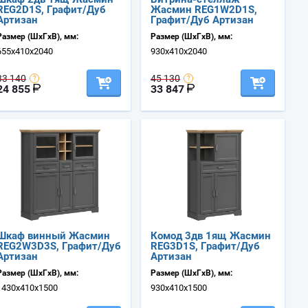
REG2D1S, Графит/Дуб
Жасмин REG1W2D1S,
Артизан
Графит/Дуб Артизан
Размер (ШхГхВ), мм:
Размер (ШхГхВ), мм:
655х410х2040
930х410х2040
33 140
45 130
24 855
33 847
Шкаф винный Жасмин
Комод 3дв 1ящ Жасмин
REG2W3D3S, Графит/Дуб
REG3D1S, Графит/Дуб
Артизан
Артизан
Размер (ШхГхВ), мм:
Размер (ШхГхВ), мм:
1430х410х1500
930х410х1500