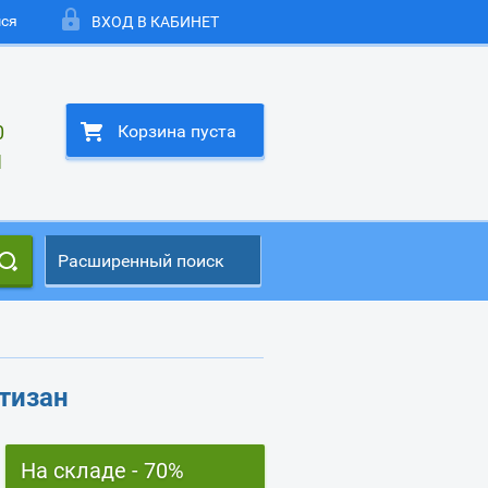
мся
ВХОД В КАБИНЕТ
0
Корзина пуста
1
Расширенный поиск
тизан
На складе - 70%