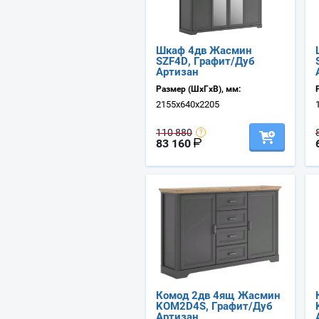
Шкаф 4дв Жасмин
SZF4D, Графит/Дуб
Артизан
Размер (ШхГхВ), мм:
2155х640х2205
110 880
83 160
Комод 2дв 4ящ Жасмин
KOM2D4S, Графит/Дуб
Артизан