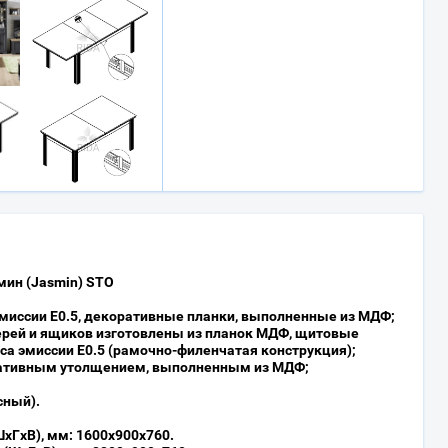
ин (Jasmin) STO
эмиссии Е0.5, декоративные планки, выполненные из МДФ;
рей и ящиков изготовлены из планок МДФ, щитовые
а эмиссии Е0.5 (рамочно-филенчатая конструкция);
ативным утолщением, выполненным из МДФ;
сный).
хГхВ), мм: 1600х900х760.