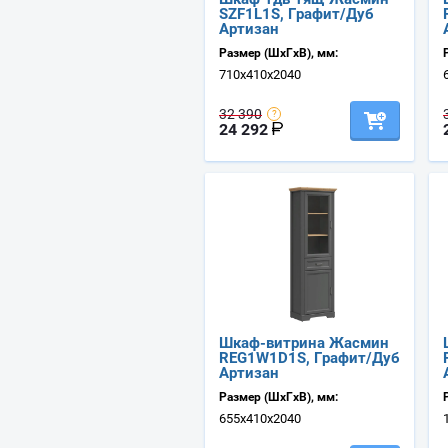
SZF1L1S, Графит/Дуб
Артизан
Размер (ШхГхВ), мм:
710х410х2040
32 390
24 292
Шкаф-витрина Жасмин
REG1W1D1S, Графит/Дуб
Артизан
Размер (ШхГхВ), мм:
655х410х2040