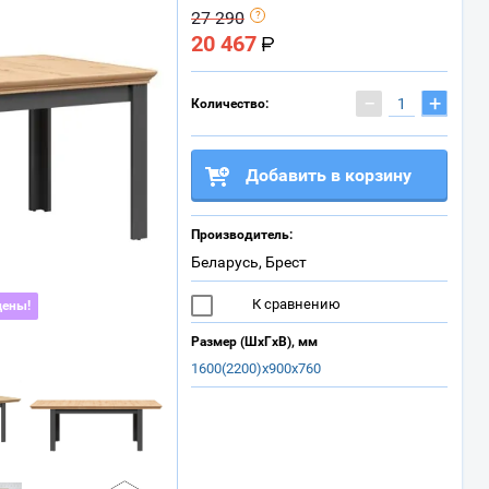
27 290
20 467
−
+
Количество:
Добавить в корзину
Производитель:
Беларусь, Брест
К сравнению
цены!
Размер (ШхГхВ), мм
1600(2200)х900х760