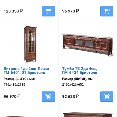
123 350
96 970
Витрина 1дв 2ящ Левая
Тумба ТВ 2дв 4ящ
ГМ-6401-01 Бристоль
ГМ-6434 Бристоль
Размер (ШхГхВ), мм:
Размер (ШхГхВ), мм:
716х486х2135
2192х426х652
96 970
92 633