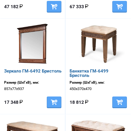
47 182
67 333
Зеркало ГМ-6492 Бристоль
Банкетка ГМ-6499
Бристоль
Размер (ШхГхВ), мм:
Размер (ШхГхВ), мм:
857х77х937
450х370х470
17 348
18 812