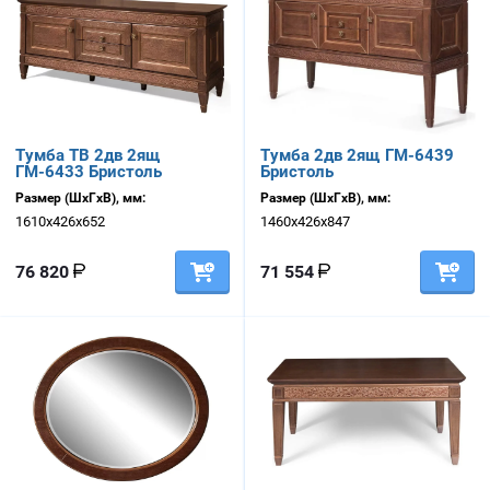
Тумба ТВ 2дв 2ящ
Тумба 2дв 2ящ ГМ-6439
ГМ-6433 Бристоль
Бристоль
Размер (ШхГхВ), мм:
Размер (ШхГхВ), мм:
1610х426х652
1460х426х847
76 820
71 554