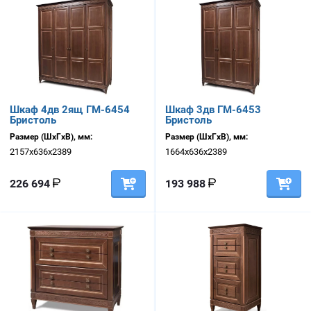
Шкаф 4дв 2ящ ГМ-6454
Шкаф 3дв ГМ-6453
Бристоль
Бристоль
Размер (ШхГхВ), мм:
Размер (ШхГхВ), мм:
2157х636х2389
1664х636х2389
226 694
193 988