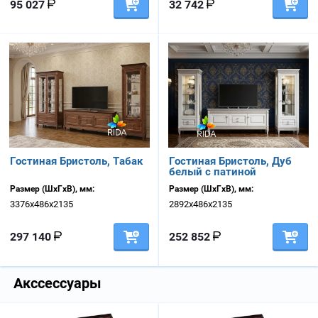
95 027
32 742
Гостиная Бристоль, Табак
Гостиная Бристоль, Дуб
белый с патиной
Размер (ШхГхВ), мм:
Размер (ШхГхВ), мм:
3376х486х2135
2892х486х2135
297 140
252 852
Акссессуары