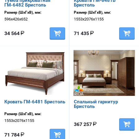
Тумба прикроватная
Кровать ГМ-6481В
ГМ-6482 Бристоль
Бристоль
Размер (ШхГхВ), мм:
Размер (ШхГхВ), мм:
596х426х652
1553х2076х1155
34 564
71 435
Кровать ГМ-6481 Бристоль
Спальный гарнитур
Бристоль
Размер (ШхГхВ), мм:
1553х2076х1155
367 257
71 784