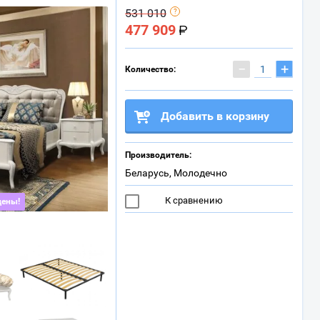
531 010
477 909
−
+
Количество:
Добавить в корзину
Производитель:
Беларусь, Молодечно
К сравнению
цены!