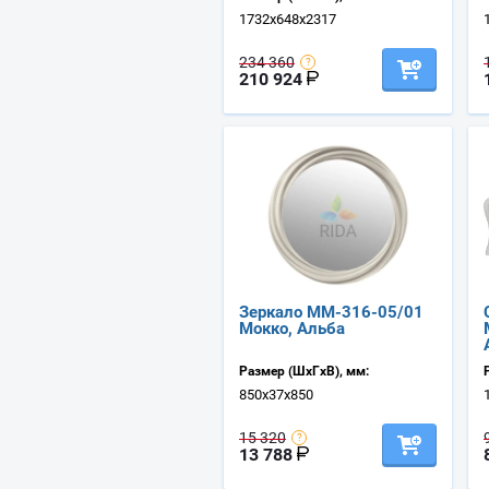
1732х648х2317
234 360
210 924
Зеркало ММ-316-05/01
Мокко, Альба
Размер (ШхГхВ), мм:
850х37х850
15 320
13 788