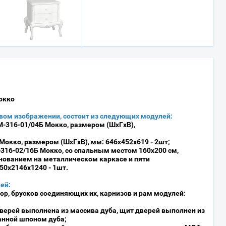
окко
вом изображении, состоит из следующих модулей:
М-316-01/04Б Мокко
,
размером (ШхГхВ),
 Мокко
,
размером (ШхГхВ), мм: 646х452х619
- 2шт;
-316-02/16Б Мокко
,
со спальным местом 160х200 см
,
нованием на металлическом каркасе и пяти
850х2146х1240
- 1шт.
ей:
ор, брусков соединяющих их, карнизов и рам модулей:
верей выполнена из массива дуба, щит дверей выполнен из
анной шпоном дуба;