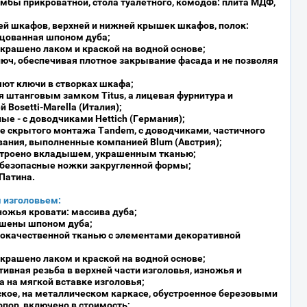
бы прикроватной, стола туалетного, комодов: плита МДФ,
й шкафов, верхней и нижней крышек шкафов, полок:
ицованная шпоном дуба;
крашено лаком и краской на водной основе;
юч, обеспечивая плотное закрывание фасада и не позволяя
ют ключи в створках шкафа;
 штанговым замком Titus, а лицевая фурнитура и
Bosetti-Marella (Италия);
ые - с доводчиками Hettich (Германия);
 скрытого монтажа Tandem, с доводчиками, частичного
ания, выполненные компанией Blum (Австрия);
устроено вкладышем, украшенным тканью;
обезопасные ножки закругленной формы;
Патина.
 изголовьем:
ножья кровати: массива дуба;
шены шпоном дуба;
кокачественной тканью с элементами декоративной
крашено лаком и краской на водной основе;
вная резьба в верхней части изголовья, изножья и
а на мягкой вставке изголовья;
ское, на металлическом каркасе, обустроенное березовыми
пор, включено в стоимость;