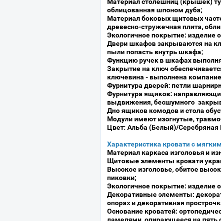
Материал столешниц (крышек) тум
облицованная шпоном дуба;
Материал боковых щитовых часте
древесно-стружечная плита, обл
Экологичное покрытие: изделие о
Двери шкафов закрываются на кл
пыли попасть внутрь шкафа;
Функцию ручек в шкафах выполня
Закрытие на ключ обеспечивается
ключевина - выполнена компанией 
Фурнитура дверей: петли шарнирн
Фурнитура ящиков: направляющие
выдвижения, бесшумного закрыв
Дно ящиков комодов и стола об
Модули имеют изогнутые, травм
Цвет: Альба (Белый)/Серебряная 
Характеристика кровати с мягким
Материал каркаса изголовья и из
Щитовые элементы кровати укра
Высокое изголовье, обитое высо
пиковки;
Экологичное покрытие: изделие о
Декоративные элементы: декорати
опорах и декоративная прострочк
Основание кроватей: ортопедиче
ламелями, опирающееся на пять о