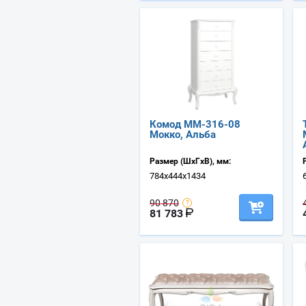
Комод ММ-316-08
Мокко, Альба
Размер (ШхГхВ), мм:
784х444х1434
90 870
81 783