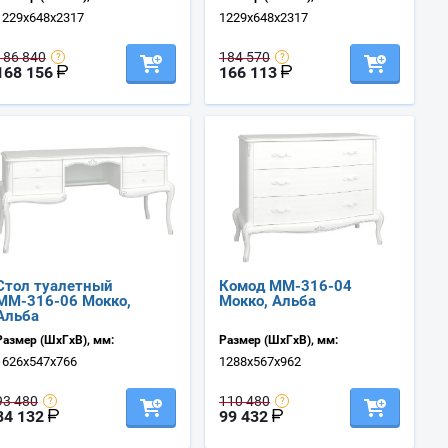
1229х648х2317
1229х648х2317
186 840
184 570
168 156
166 113
Стол туалетный
Комод ММ-316-04
ММ-316-06 Мокко,
Мокко, Альба
Альба
Размер (ШхГхВ), мм:
Размер (ШхГхВ), мм:
1626х547х766
1288х567х962
93 480
110 480
84 132
99 432