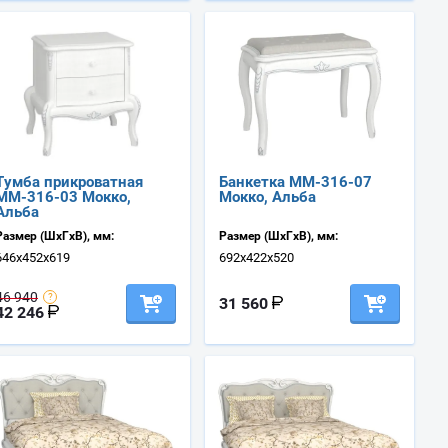
Тумба прикроватная
Банкетка ММ-316-07
ММ-316-03 Мокко,
Мокко, Альба
Альба
Размер (ШхГхВ), мм:
Размер (ШхГхВ), мм:
646х452х619
692х422х520
46 940
31 560
42 246