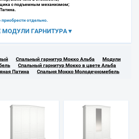
ящика с подъемным механизмом;
Патина.
приобрести отдельно.
 МОДУЛИ ГАРНИТУРА▼
лый
Спальный гарнитур Мокко Альба
Модули
бель
Спальный гарнитур Мокко в цвете Альба
яная Патина
Спальня Мокко Молодечномебель