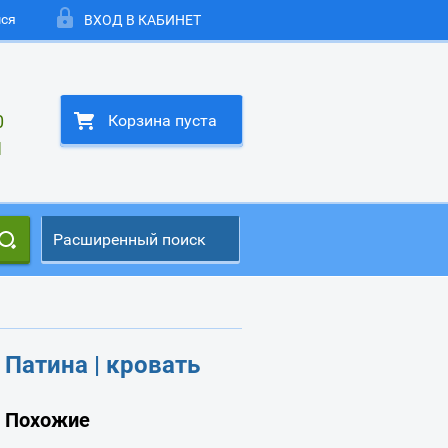
мся
ВХОД В КАБИНЕТ
0
Корзина пуста
1
Расширенный поиск
Патина | кровать
Похожие