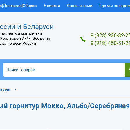
а|Доставка|Сборка
Новости
Связь с нами
Где мы находи
ссии и Беларуси
циальный магазин - в
8 (928) 236-32-2
 Уральской 77/7. Все цены
8 (918) 450-51-2
вка по всей России
итуры
й гарнитур Мокко, Альба/Серебряная 