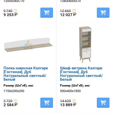
1200х540х770
1280х400х570
9 740
12 660
9 253
12 027
Полка навесная Калгари
Шкаф-витрина Калгари
[Гостиная], Дуб
[Гостиная], Дуб
Натуральный светлый/
Натуральный светлый/
Белый
Белый
Размер (ШхГхВ), мм:
Размер (ШхГхВ), мм:
1150х200х200
500х400х1850
2 720
14 620
2 584
13 889