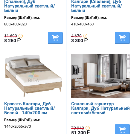
[Спальня], Дуб
Калгари [Спальня], Дуб
Натуральный светлый/
Натуральный светлый/
Белый
Белый
Размер (ШхГхВ), мм:
Размер (ШхГхВ), мм:
805х400х820
410х400х450
11 690
4 670
8 250
3 300
Кровать Калгари, Дуб
Спальный гарнитур
Натуральный светлый/
Калгари, Дуб Натуральный
Белый | 140х200 см
светлый/Белый
Размер (ШхГхВ), мм:
1440х2055х970
70 940
51 300