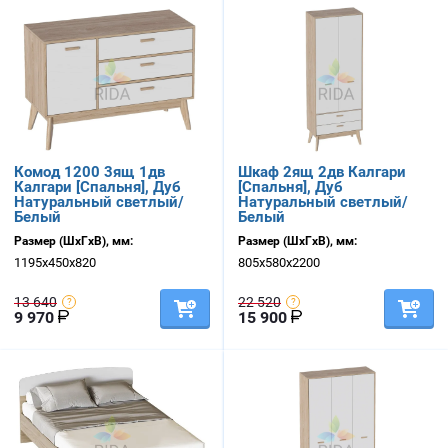
Комод 1200 3ящ 1дв
Шкаф 2ящ 2дв Калгари
Калгари [Спальня], Дуб
[Спальня], Дуб
Натуральный светлый/
Натуральный светлый/
Белый
Белый
Размер (ШхГхВ), мм:
Размер (ШхГхВ), мм:
1195х450х820
805х580х2200
13 640
22 520
9 970
15 900