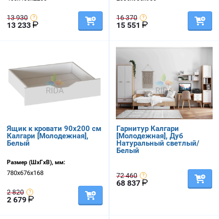
13 930
16 370
13 233
15 551
Ящик к кровати 90х200 см
Гарнитур Калгари
Калгари [Молодежная],
[Молодежная], Дуб
Белый
Натуральный светлый/
Белый
Размер (ШхГхВ), мм:
780х676х168
72 460
68 837
2 820
2 679