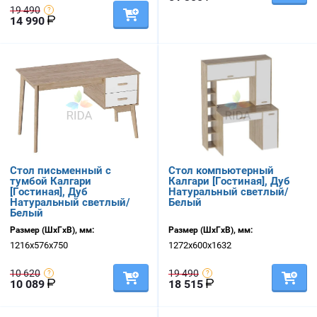
19 490
14 990
Стол письменный с
Стол компьютерный
тумбой Калгари
Калгари [Гостиная], Дуб
[Гостиная], Дуб
Натуральный светлый/
Натуральный светлый/
Белый
Белый
Размер (ШхГхВ), мм:
Размер (ШхГхВ), мм:
1216х576х750
1272х600х1632
10 620
19 490
10 089
18 515