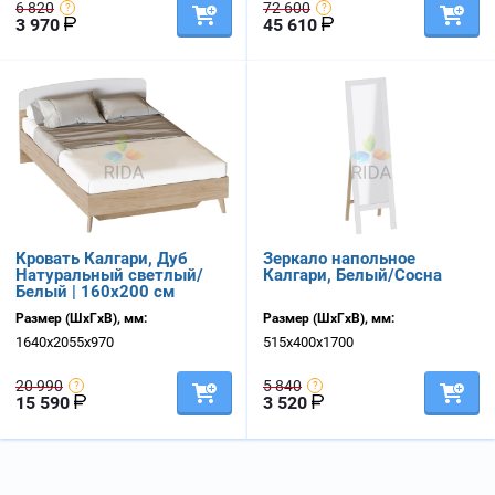
6 820
72 600
3 970
45 610
Кровать Калгари, Дуб
Зеркало напольное
Натуральный светлый/
Калгари, Белый/Сосна
Белый | 160х200 см
Размер (ШхГхВ), мм:
Размер (ШхГхВ), мм:
1640х2055х970
515х400х1700
20 990
5 840
15 590
3 520