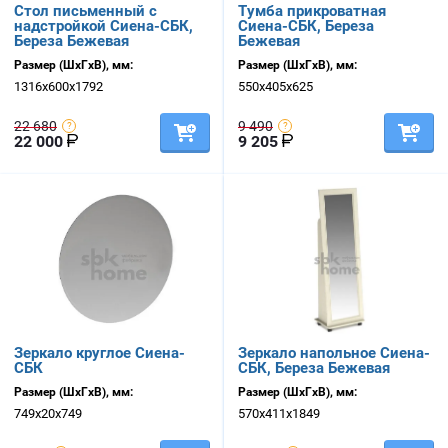
Стол письменный с
Тумба прикроватная
надстройкой Сиена-СБК,
Сиена-СБК, Береза
Береза Бежевая
Бежевая
Размер (ШхГхВ), мм:
Размер (ШхГхВ), мм:
1316х600х1792
550х405х625
22 680
9 490
22 000
9 205
Зеркало круглое Сиена-
Зеркало напольное Сиена-
СБК
СБК, Береза Бежевая
Размер (ШхГхВ), мм:
Размер (ШхГхВ), мм:
749х20х749
570х411х1849