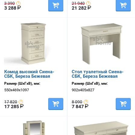
3 390
21 940
3 288
21 282
Комод высокий Сиена-
Стол туалетный Сиена-
СБК, Береза Бежевая
СБК, Береза Бежевая
Размер (ШхГхВ), мм:
Размер (ШхГхВ), мм:
550х469х1097
902х405х827
17 820
8 090
17 285
7 847