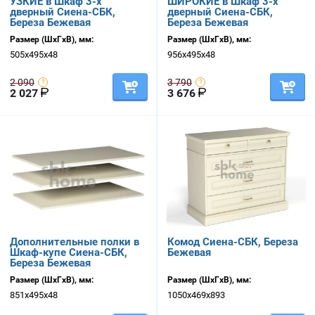
УЗКИЕ в Шкаф 3-х
ШИРОКИЕ в Шкаф 3-х
дверный Сиена-СБК,
дверный Сиена-СБК,
Береза Бежевая
Береза Бежевая
Размер (ШхГхВ), мм:
Размер (ШхГхВ), мм:
505х495х48
956х495х48
2 090
3 790
2 027
3 676
Дополнительные полки в
Комод Сиена-СБК, Береза
Шкаф-купе Сиена-СБК,
Бежевая
Береза Бежевая
Размер (ШхГхВ), мм:
Размер (ШхГхВ), мм:
851х495х48
1050х469х893