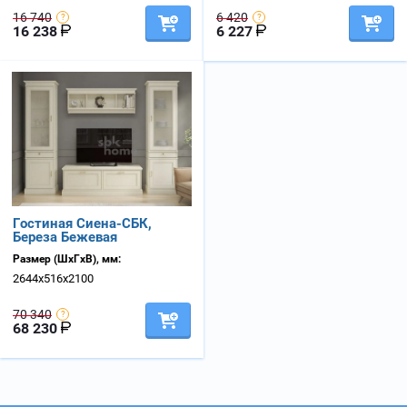
16 740
6 420
16 238
6 227
Гостиная Сиена-СБК,
Береза Бежевая
Размер (ШхГхВ), мм:
2644х516х2100
70 340
68 230