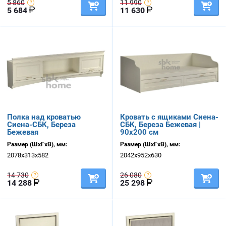
5 860
11 990
5 684
11 630
Полка над кроватью
Кровать с ящиками Сиена-
Сиена-СБК, Береза
СБК, Береза Бежевая |
Бежевая
90х200 см
Размер (ШхГхВ), мм:
Размер (ШхГхВ), мм:
2078х313х582
2042х952х630
14 730
26 080
14 288
25 298