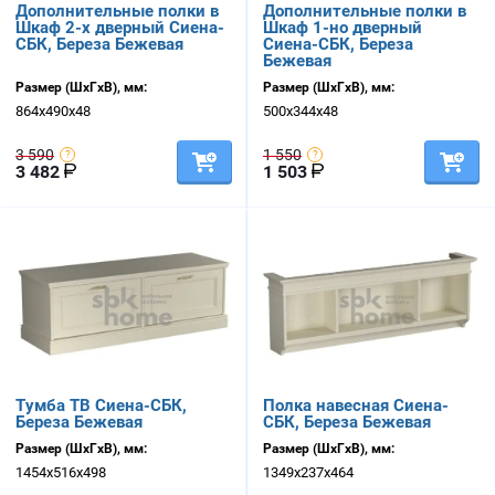
Дополнительные полки в
Дополнительные полки в
Шкаф 2-х дверный Сиена-
Шкаф 1-но дверный
СБК, Береза Бежевая
Сиена-СБК, Береза
Бежевая
Размер (ШхГхВ), мм:
Размер (ШхГхВ), мм:
864х490х48
500х344х48
3 590
1 550
3 482
1 503
Тумба ТВ Сиена-СБК,
Полка навесная Сиена-
Береза Бежевая
СБК, Береза Бежевая
Размер (ШхГхВ), мм:
Размер (ШхГхВ), мм:
1454х516х498
1349х237х464