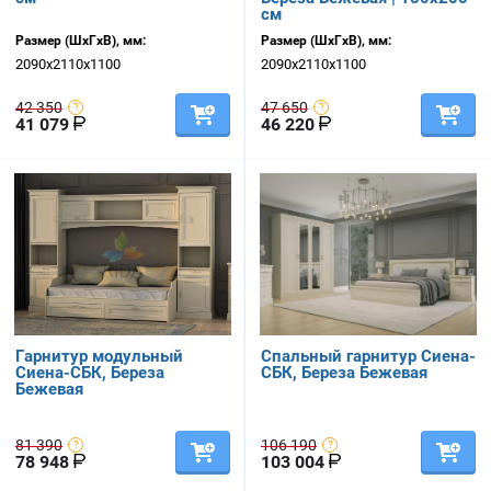
см
Размер (ШхГхВ), мм:
Размер (ШхГхВ), мм:
2090х2110х1100
2090х2110х1100
42 350
47 650
41 079
46 220
Гарнитур модульный
Спальный гарнитур Сиена-
Сиена-СБК, Береза
СБК, Береза Бежевая
Бежевая
81 390
106 190
78 948
103 004