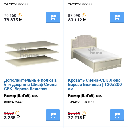
2473х548х2300
2623х548х2300
76 160
82 590
73 875
80 112
Дополнительные полки в
Кровать Сиена-СБК Люкс,
6-и дверный Шкаф Сиена-
Береза Бежевая | 120х200
СБК, Береза Бежевая
см
Размер (ШхГхВ), мм:
Размер (ШхГхВ), мм:
856х495х48
1394х2110х1090
3 390
28 060
3 288
27 218