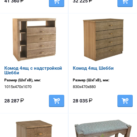
41 360
32 225
Комод 4ящ с надстройкой
Комод 4ящ Шебби
Шебби
Размер (ШхГхВ), мм:
Размер (ШхГхВ), мм:
1015х470х1070
830х470х880
28 287
28 035