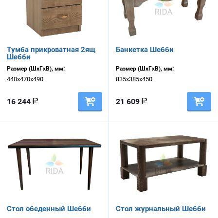
Тумба прикроватная 2ящ
Банкетка Шебби
Шебби
Размер (ШхГхВ), мм:
Размер (ШхГхВ), мм:
440х470х490
835х385х450
16 244
21 609
Стол обеденный Шебби
Стол журнальный Шебби