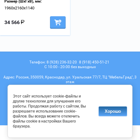
Размер (ШхГхВ), мм:
1960х2160х1140
34 566
Телефон:
8 (928) 236-32-20
8 (918) 450-51-21
С 10:00 - 20:00 без выходных
Адрес:
Россия, 350059, Краснодар, ул. Уральская 77/7, ТЦ "МебельГрад", 3
этаж
Е-mail:
sbs_opt@mail.ru
Этот сайт использует cookie-файлы и
Мы в соц. сетях
другие технологии для улучшения его
работы. Продолжая работу с сайтом, Вы
Хорошо
разрешаете использование cookie-
файлов. Вы всегда можете отключить
© 2017 - 2026
файлы cookie в настройках Вашего
браузера.