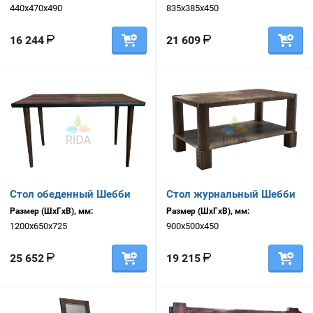
440х470х490
835х385х450
16 244
21 609
Стол обеденный Шебби
Стол журнальный Шебби
Размер (ШхГхВ), мм:
Размер (ШхГхВ), мм:
1200х650х725
900х500х450
25 652
19 215