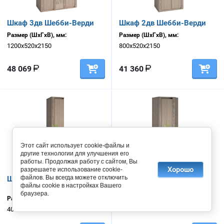
Шкаф 3дв Шебби-Верди
Шкаф 2дв Шебби-Верди
Размер (ШхГхВ), мм:
Размер (ШхГхВ), мм:
1200х520х2150
800х520х2150
48 069
41 360
Этот сайт использует cookie-файлы и
другие технологии для улучшения его
работы. Продолжая работу с сайтом, Вы
Хорошо
разрешаете использование cookie-
файлов. Вы всегда можете отключить
Шкаф 1дв Шебби-Верди
Шкаф угловой Шебби-
файлы cookie в настройках Вашего
Верди
браузера.
Размер (ШхГхВ), мм:
Размер (ШхГхВ), мм:
400х520х2150
900х900х2150