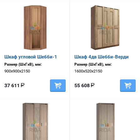
Шкаф угловой Шебби-1
Шкаф 4дв Шебби-Верди
Размер (ШхГхВ), мм:
Размер (ШхГхВ), мм:
900х900х2150
1600х520х2150
37 611
55 608