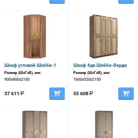
Шкаф угловой Шебби-1
Шкаф 4дв Шебби-Верди
Размер (ШхГхВ), мм:
Размер (ШхГхВ), мм:
900х900х2150
1600х520х2150
37 611
55 608