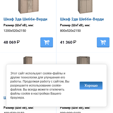
Шкаф 3дв Шебби-Верди
Шкаф 2дв Шебби-Верди
Размер (ШхГхВ), мм:
Размер (ШхГхВ), мм:
1200х520х2150
800х520х2150
48 069
41 360
Этот сайт использует cookie-файлы и
другие технологии для улучшения его
работы. Продолжая работу с сайтом, Вы
Хорошо
разрешаете использование cookie-
файлов. Вы всегда можете отключить
файлы cookie в настройках Вашего
Шкаф 1дв Шебби-Верди
Шкаф угловой Шебби-
браузера.
Верди
Размер (ШхГхВ), мм:
Размер (ШхГхВ), мм: