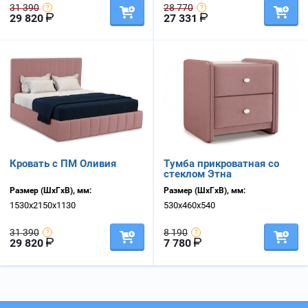
31 390
28 770
29 820
27 331
Кровать с ПМ Оливия
Тумба прикроватная со
стеклом Этна
Размер (ШхГхВ), мм:
Размер (ШхГхВ), мм:
1530х2150х1130
530х460х540
31 390
8 190
29 820
7 780