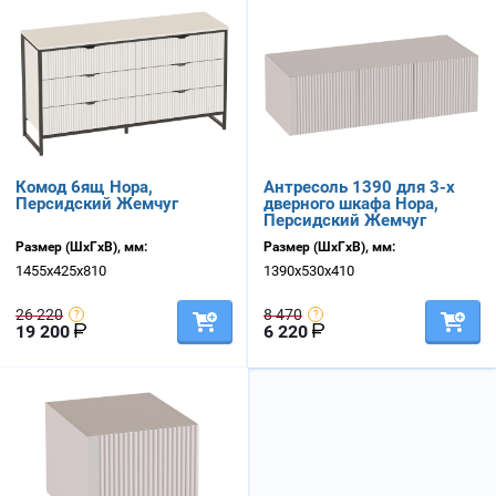
Комод 6ящ Нора,
Антресоль 1390 для 3-х
Персидский Жемчуг
дверного шкафа Нора,
Персидский Жемчуг
Размер (ШхГхВ), мм:
Размер (ШхГхВ), мм:
1455х425х810
1390х530х410
26 220
8 470
19 200
6 220