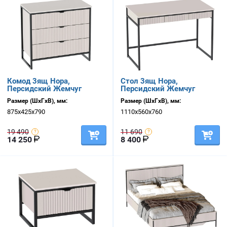
Комод 3ящ Нора,
Стол 3ящ Нора,
Персидский Жемчуг
Персидский Жемчуг
Размер (ШхГхВ), мм:
Размер (ШхГхВ), мм:
875х425х790
1110х560х760
19 490
11 690
14 250
8 400