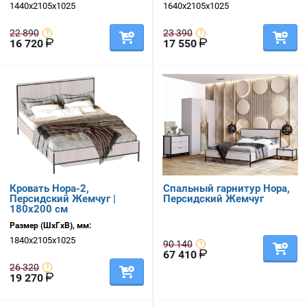
1440х2105х1025
1640х2105х1025
22 890
23 390
16 720
17 550
Кровать Нора-2,
Спальный гарнитур Нора,
Персидский Жемчуг |
Персидский Жемчуг
180х200 см
Размер (ШхГхВ), мм:
1840х2105х1025
90 140
67 410
26 320
19 270