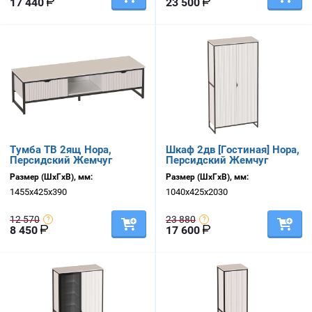
17 440
23 500
Тумба ТВ 2ящ Нора,
Шкаф 2дв [Гостиная] Нора,
Персидский Жемчуг
Персидский Жемчуг
Размер (ШхГхВ), мм:
Размер (ШхГхВ), мм:
1455х425х390
1040х425х2030
12 570
23 880
8 450
17 600