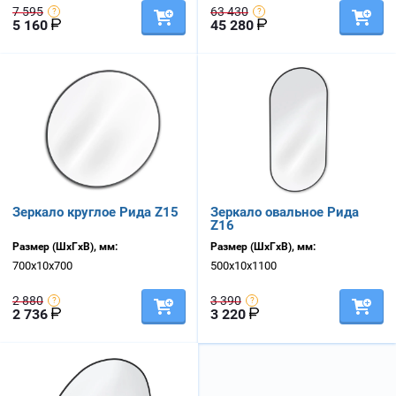
7 595
63 430
5 160
45 280
Зеркало круглое Рида Z15
Зеркало овальное Рида
Z16
Размер (ШхГхВ), мм:
Размер (ШхГхВ), мм:
700х10х700
500х10х1100
2 880
3 390
2 736
3 220