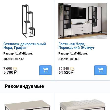
Стеллаж декоративный
Гостиная Нора,
Нора, Графит
Персидский Жемчуг
Размер (ШхГхВ), мм:
Размер (ШхГхВ), мм:
480х480х1540
3445х425х2030
7 690
86 540
5 780
64 520
Рекомендуемые