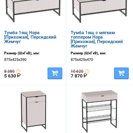
Тумба 1ящ Нора
Тумба 1ящ с мягким
[Прихожая], Персидский
топпером Нора
Жемчуг
[Прихожая], Персидский
Жемчуг
Размер (ШхГхВ), мм:
Размер (ШхГхВ), мм:
875х425х390
875х425х470
8 380
10 620
5 630
7 870