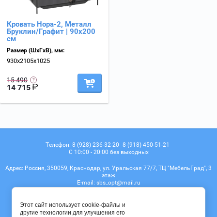
Кровать Нора-2, Металл
Бруклин/Графит | 90х200
см
Размер (ШхГхВ), мм:
930х2105х1025
15 490
14 715
Телефон:
8 (928) 236-32-20
8 (918) 450-51-21
С 10:00 - 20:00 без выходных
Адрес:
Россия, 350059, Краснодар, ул. Уральская 77/7, ТЦ "МебельГрад", 3
этаж
Е-mail:
sbs_opt@mail.ru
Мы в соц. сетях
Этот сайт использует cookie-файлы и
другие технологии для улучшения его