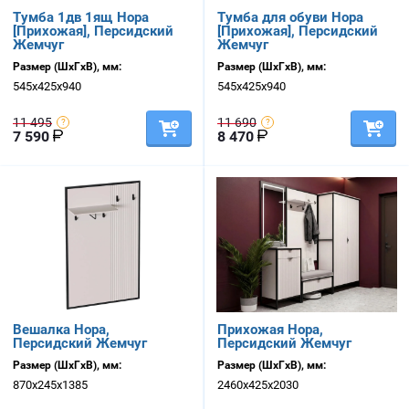
Тумба 1дв 1ящ Нора
Тумба для обуви Нора
[Прихожая], Персидский
[Прихожая], Персидский
Жемчуг
Жемчуг
Размер (ШхГхВ), мм:
Размер (ШхГхВ), мм:
545х425х940
545х425х940
11 495
11 690
7 590
8 470
Вешалка Нора,
Прихожая Нора,
Персидский Жемчуг
Персидский Жемчуг
Размер (ШхГхВ), мм:
Размер (ШхГхВ), мм:
870х245х1385
2460х425х2030