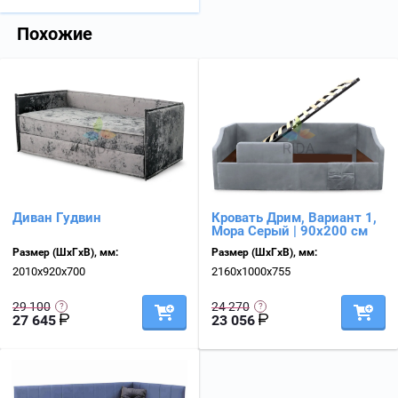
Похожие
Диван Гудвин
Кровать Дрим, Вариант 1,
Мора Серый | 90х200 см
Размер (ШхГхВ), мм:
Размер (ШхГхВ), мм:
2010х920х700
2160х1000х755
29 100
24 270
27 645
23 056