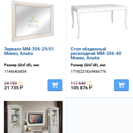
Зеркало ММ-306-29/01
Стол обеденный
Мокко, Альба
раскладной ММ-306-40
Мокко, Альба
Размер (ШхГхВ), мм:
Размер (ШхГхВ), мм:
1144х40х834
1718(2218)х968х776
24 150
117 640
21 735
105 876