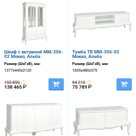
Шкаф с витриной ММ-306-
Тумба ТВ ММ-306-05
02 Мокко, Альба
Мокко, Альба
Размер (ШхГхВ), мм:
Размер (ШхГхВ), мм:
1377х445х2120
1835х480х575
153 850
84 210
138 465
75 789