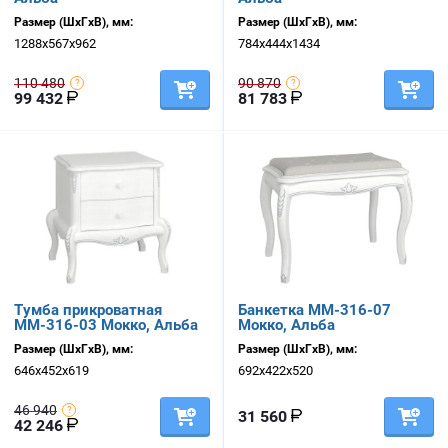
Размер (ШхГхВ), мм:
Размер (ШхГхВ), мм:
1288х567х962
784х444х1434
110 480
90 870
99 432
81 783
Тумба прикроватная
Банкетка ММ-316-07
ММ-316-03 Мокко, Альба
Мокко, Альба
Размер (ШхГхВ), мм:
Размер (ШхГхВ), мм:
646х452х619
692х422х520
46 940
31 560
42 246