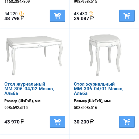
1160х384х809
998х998х515
54 220
43 430
48 798
39 087
Стол журнальный
Стол журнальный
ММ-306-04/02 Мокко,
ММ-306-04/01 Мокко,
Альба
Альба
Размер (ШхГхВ), мм:
Размер (ШхГхВ), мм:
998х692х515
508х508х516
43 970
30 200