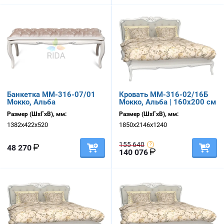
Банкетка ММ-316-07/01
Кровать ММ-316-02/16Б
Мокко, Альба
Мокко, Альба | 160х200 см
Размер (ШхГхВ), мм:
Размер (ШхГхВ), мм:
1382х422х520
1850х2146х1240
155 640
48 270
140 076