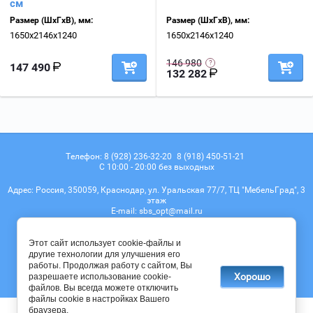
см
Размер (ШхГхВ), мм:
Размер (ШхГхВ), мм:
1650х2146х1240
1650х2146х1240
146 980
147 490
132 282
Телефон:
8 (928) 236-32-20
8 (918) 450-51-21
С 10:00 - 20:00 без выходных
Адрес:
Россия, 350059, Краснодар, ул. Уральская 77/7, ТЦ "МебельГрад", 3
этаж
Е-mail:
sbs_opt@mail.ru
Мы в соц. сетях
Этот сайт использует cookie-файлы и
другие технологии для улучшения его
работы. Продолжая работу с сайтом, Вы
Хорошо
разрешаете использование cookie-
© 2017 - 2026
файлов. Вы всегда можете отключить
файлы cookie в настройках Вашего
браузера.