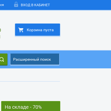
мся
ВХОД В КАБИНЕТ
0
Корзина пуста
1
Расширенный поиск
На складе - 70%