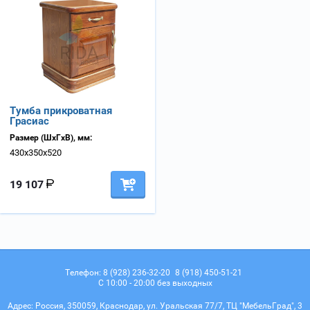
Тумба прикроватная
Грасиас
Размер (ШхГхВ), мм:
430х350х520
19 107
Телефон:
8 (928) 236-32-20
8 (918) 450-51-21
С 10:00 - 20:00 без выходных
Адрес:
Россия, 350059, Краснодар, ул. Уральская 77/7, ТЦ "МебельГрад", 3