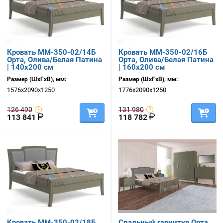
Кровать ММ-350-02/14Б
Кровать ММ-350-02/16Б
Орта, Олива/Белая Патина
Орта, Олива/Белая Патина
| 140х200 см
| 160х200 см
Размер (ШхГхВ), мм:
Размер (ШхГхВ), мм:
1576х2090х1250
1776х2090х1250
126 490
131 980
113 841
118 782
Кровать ММ-350-02/18Б
Спальный гарнитур Орта,