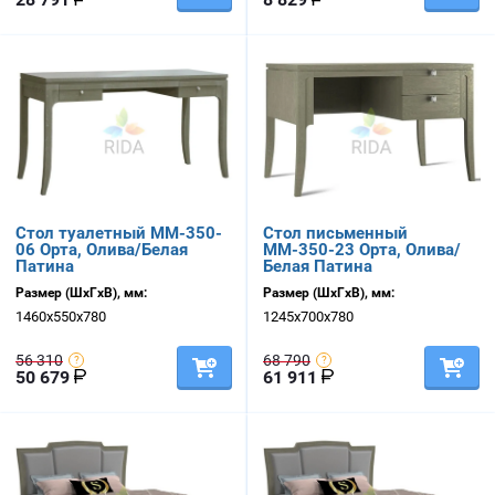
Стол туалетный ММ-350-
Стол письменный
06 Орта, Олива/Белая
ММ-350-23 Орта, Олива/
Патина
Белая Патина
Размер (ШхГхВ), мм:
Размер (ШхГхВ), мм:
1460х550х780
1245х700х780
56 310
68 790
50 679
61 911