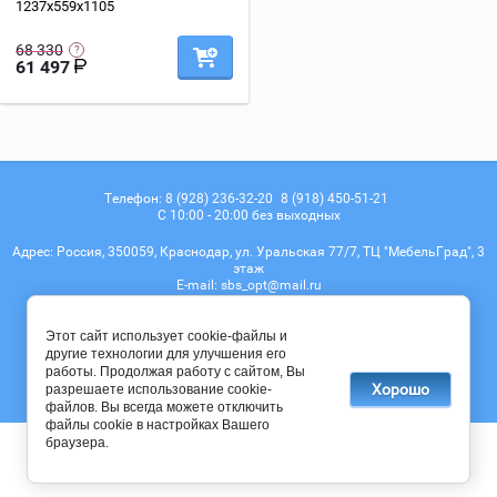
1237х559х1105
68 330
61 497
Телефон:
8 (928) 236-32-20
8 (918) 450-51-21
С 10:00 - 20:00 без выходных
Адрес:
Россия, 350059, Краснодар, ул. Уральская 77/7, ТЦ "МебельГрад", 3
этаж
Е-mail:
sbs_opt@mail.ru
Мы в соц. сетях
Этот сайт использует cookie-файлы и
другие технологии для улучшения его
работы. Продолжая работу с сайтом, Вы
Хорошо
разрешаете использование cookie-
© 2017 - 2026
файлов. Вы всегда можете отключить
файлы cookie в настройках Вашего
браузера.