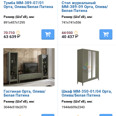
Тумба ММ-389-07/01
Стол журнальный
Орта, Олива/Белая Патина
ММ-389-09 Орта, Олива/
Белая Патина
Размер (ШхГхВ), мм:
Размер (ШхГхВ), мм:
891х457х1295
741х741х556
70 710
44 930
63 639
40 437
Гостиная Орта, Олива/
Шкаф ММ-350-01/04 Орта,
Белая Патина
Олива/Белая Патина
Размер (ШхГхВ), мм:
Размер (ШхГхВ), мм:
3044х518х2070
1944х609х2343