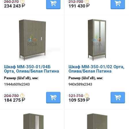
260 270
212 700
234 243
191 430
Шкаф ММ-350-01/04Б
Шкаф ММ-350-01/02 Орта,
Орта, Олива/Белая Патина
Олива/Белая Патина
Размер (ШхГхВ), мм:
Размер (ШхГхВ), мм:
1944х609х2343
940х589х2343
204 750
121 710
184 275
109 539