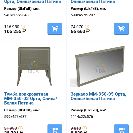
Орта, Олива/Белая Патина
Олива/Белая Патина
Размер (ШхГхВ), мм:
Размер (ШхГхВ), мм:
940х589х2343
599х457х1207
116 950
74 070
105 255
66 663
Тумба прикроватная
Зеркало ММ-350-05 Орта,
ММ-350-03 Орта, Олива/
Олива/Белая Патина
Белая Патина
Размер (ШхГхВ), мм:
Размер (ШхГхВ), мм:
599х457х687
1114х22х576
31 990
9 810
28 791
8 829