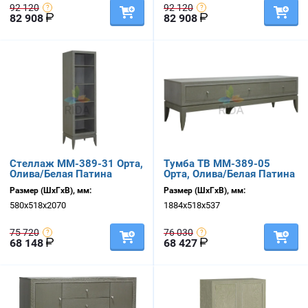
92 120
92 120
82 908
82 908
Стеллаж ММ-389-31 Орта,
Тумба ТВ ММ-389-05
Олива/Белая Патина
Орта, Олива/Белая Патина
Размер (ШхГхВ), мм:
Размер (ШхГхВ), мм:
580х518х2070
1884х518х537
75 720
76 030
68 148
68 427