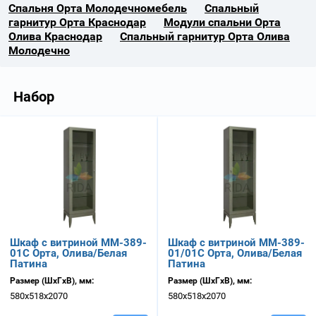
Спальня Орта Молодечномебель
Спальный
гарнитур Орта Краснодар
Модули спальни Орта
Олива Краснодар
Спальный гарнитур Орта Олива
Молодечно
Набор
Шкаф с витриной ММ-389-
Шкаф с витриной ММ-389-
01С Орта, Олива/Белая
01/01С Орта, Олива/Белая
Патина
Патина
Размер (ШхГхВ), мм:
Размер (ШхГхВ), мм:
580х518х2070
580х518х2070