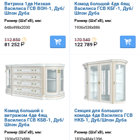
Витрина 1дв Низкая
Комод большой 4дв 4ящ
Василиса ГСВ ВОН-1, Дуб/
Василиса ГСВ КБГ-1, Дуб/
Шпон Дуба
Шпон Дуба
Размер (ШхГхВ), мм:
Размер (ШхГхВ), мм:
648х498х2030
1936х538х886
112 850
170 540
81 252
122 789
Комод большой с
Секция для большого
витражом 4дв 4ящ
комода 4дв Василиса ГСВ
Василиса ГСВ КБВ-1, Дуб/
НКБ-1, Дуб/Шпон Дуба
Шпон Дуба
Размер (ШхГхВ), мм:
Размер (ШхГхВ), мм:
1936х537х886
1830х484х1396