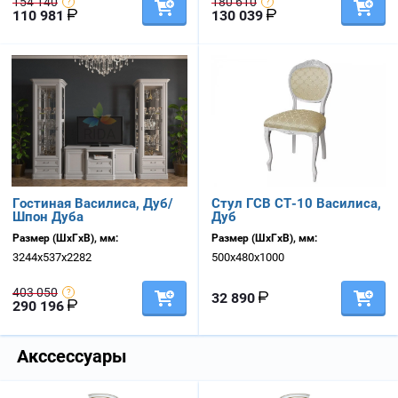
154 140
180 610
110 981
130 039
Гостиная Василиса, Дуб/
Стул ГСВ СТ-10 Василиса,
Шпон Дуба
Дуб
Размер (ШхГхВ), мм:
Размер (ШхГхВ), мм:
3244х537х2282
500х480х1000
403 050
32 890
290 196
Акссессуары