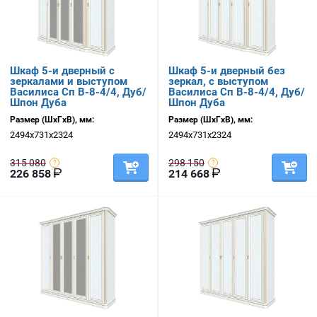
Шкаф 5-и дверный с
Шкаф 5-и дверный без
зеркалами и выступом
зеркал, с выступом
Василиса Сп В-8-4/4, Дуб/
Василиса Сп В-8-4/4, Дуб/
Шпон Дуба
Шпон Дуба
Размер (ШхГхВ), мм:
Размер (ШхГхВ), мм:
2494х731х2324
2494х731х2324
315 080
298 150
226 858
214 668