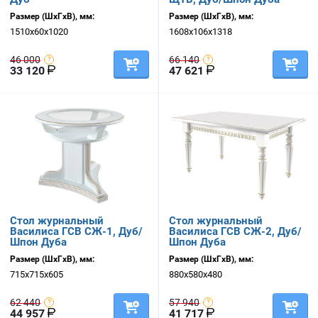
Размер (ШхГхВ), мм:
Размер (ШхГхВ), мм:
1510х60х1020
1608х106х1318
46 000
66 140
33 120
47 621
Стол журнальный
Стол журнальный
Василиса ГСВ СЖ-1, Дуб/
Василиса ГСВ СЖ-2, Дуб/
Шпон Дуба
Шпон Дуба
Размер (ШхГхВ), мм:
Размер (ШхГхВ), мм:
715х715х605
880х580х480
62 440
57 940
44 957
41 717