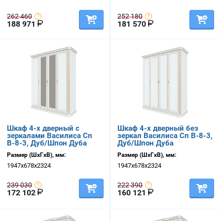
262 460
252 180
188 971
181 570
Шкаф 4-х дверный с
Шкаф 4-х дверный без
зеркалами Василиса Сп
зеркал Василиса Сп В-8-3,
В-8-3, Дуб/Шпон Дуба
Дуб/Шпон Дуба
Размер (ШхГхВ), мм:
Размер (ШхГхВ), мм:
1947х678х2324
1947х678х2324
239 030
222 390
172 102
160 121