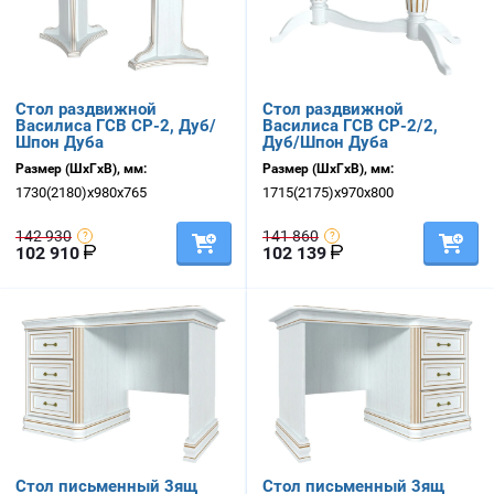
Стол раздвижной
Стол раздвижной
Василиса ГСВ СР-2, Дуб/
Василиса ГСВ СР-2/2,
Шпон Дуба
Дуб/Шпон Дуба
Размер (ШхГхВ), мм:
Размер (ШхГхВ), мм:
1730(2180)х980х765
1715(2175)х970х800
142 930
141 860
102 910
102 139
Стол письменный 3ящ
Стол письменный 3ящ