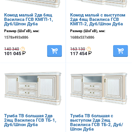
Комод малый 2дв 6ящ
Комод малый с выступом
Василиса ГСВ КМГП-1,
2дв 4ящ Василиса ГСВ
Дуб/Шпон Дуба
КМГП-2, Дуб/Шпон Дуба
Размер (ШхГхВ), мм:
Размер (ШхГхВ), мм:
1578х493х886
1688х537х886
140 340
163 130
101 045
117 454
Тумба ТВ большая 2дв
Тумба ТВ большая с
2ящ Василиса ГСВ ТБ-1,
выступом 2дв 2ящ
Дуб/Шпон Дуба
Василиса ГСВ ТБ-2, Дуб/
Шпон Дуба