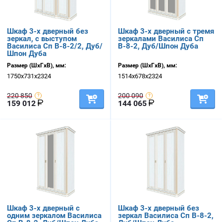
Шкаф 3-х дверный без
Шкаф 3-х дверный с тремя
зеркал, с выступом
зеркалами Василиса Сп
Василиса Сп В-8-2/2, Дуб/
В-8-2, Дуб/Шпон Дуба
Шпон Дуба
Размер (ШхГхВ), мм:
Размер (ШхГхВ), мм:
1750х731х2324
1514х678х2324
220 850
200 090
159 012
144 065
Шкаф 3-х дверный с
Шкаф 3-х дверный без
одним зеркалом Василиса
зеркал Василиса Сп В-8-2,