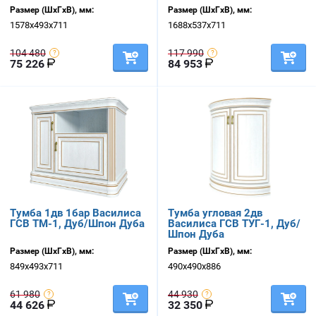
Размер (ШхГхВ), мм:
Размер (ШхГхВ), мм:
1578х493х711
1688х537х711
104 480
117 990
75 226
84 953
Тумба 1дв 1бар Василиса
Тумба угловая 2дв
ГСВ ТМ-1, Дуб/Шпон Дуба
Василиса ГСВ ТУГ-1, Дуб/
Шпон Дуба
Размер (ШхГхВ), мм:
Размер (ШхГхВ), мм:
849х493х711
490х490х886
61 980
44 930
44 626
32 350