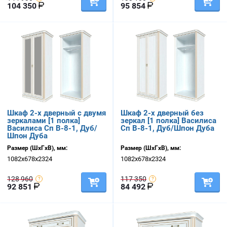
104 350
95 854
Шкаф 2-х дверный с двумя
Шкаф 2-х дверный без
зеркалами [1 полка]
зеркал [1 полка] Василиса
Василиса Сп В-8-1, Дуб/
Сп В-8-1, Дуб/Шпон Дуба
Шпон Дуба
Размер (ШхГхВ), мм:
Размер (ШхГхВ), мм:
1082х678х2324
1082х678х2324
128 960
117 350
92 851
84 492