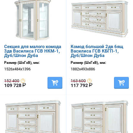
Секция для малого комода
Комод большой 2дв 6ящ
3дв Василиса ГСВ НКМ-1,
Василиса ГСВ КБГП-1,
Дуб/Шпон Дуба
Дуб/Шпон Дуба
Размер (ШхГхВ), мм:
Размер (ШхГхВ), мм:
1526х484х1396
1882х493х886
152 400
163 600
109 728
117 792