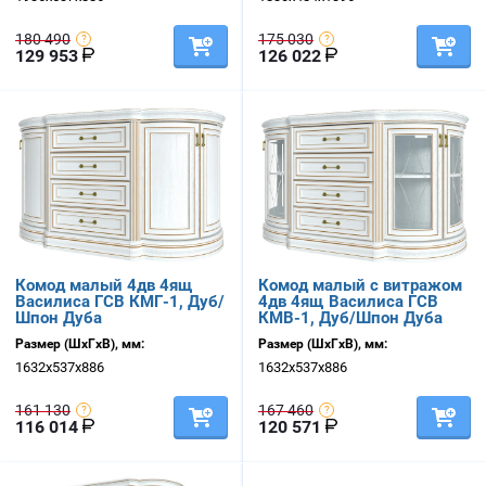
180 490
175 030
129 953
126 022
Комод малый 4дв 4ящ
Комод малый с витражом
Василиса ГСВ КМГ-1, Дуб/
4дв 4ящ Василиса ГСВ
Шпон Дуба
КМВ-1, Дуб/Шпон Дуба
Размер (ШхГхВ), мм:
Размер (ШхГхВ), мм:
1632х537х886
1632х537х886
161 130
167 460
116 014
120 571