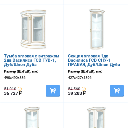
Тумба угловая с витражом
Секция угловая 1дв
2дв Василиса ГСВ ТУВ-1,
Василиса ГСВ СНУ-1
Дуб/Шпон Дуба
ПРАВАЯ, Дуб/Шпон Дуба
Размер (ШхГхВ), мм:
Размер (ШхГхВ), мм:
490х490х886
427х427х1396
51 010
54 560
36 727
39 283