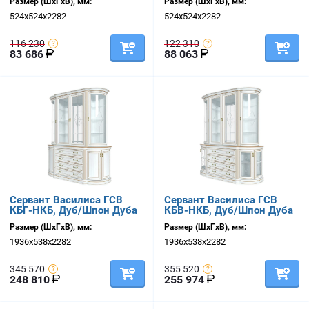
Размер (ШхГхВ), мм:
Размер (ШхГхВ), мм:
524х524х2282
524х524х2282
116 230
122 310
83 686
88 063
Сервант Василиса ГСВ
Сервант Василиса ГСВ
КБГ-НКБ, Дуб/Шпон Дуба
КБВ-НКБ, Дуб/Шпон Дуба
Размер (ШхГхВ), мм:
Размер (ШхГхВ), мм:
1936х538х2282
1936х538х2282
345 570
355 520
248 810
255 974