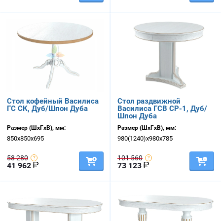
Стол кофейный Василиса
Стол раздвижной
ГС СК, Дуб/Шпон Дуба
Василиса ГСВ СР-1, Дуб/
Шпон Дуба
Размер (ШхГхВ), мм:
Размер (ШхГхВ), мм:
850х850х695
980(1240)х980х785
58 280
101 560
41 962
73 123