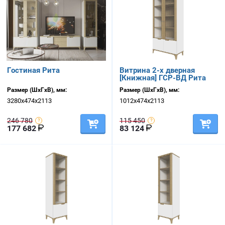
Гостиная Рита
Витрина 2-х дверная
[Книжная] ГСР-ВД Рита
Размер (ШхГхВ), мм:
Размер (ШхГхВ), мм:
3280х474х2113
1012х474х2113
246 780
115 450
177 682
83 124