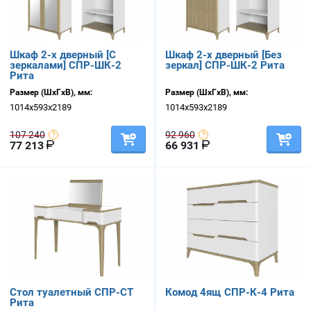
Шкаф 2-х дверный [С
Шкаф 2-х дверный [Без
зеркалами] СПР-ШК-2
зеркал] СПР-ШК-2 Рита
Рита
Размер (ШхГхВ), мм:
Размер (ШхГхВ), мм:
1014х593х2189
1014х593х2189
107 240
92 960
77 213
66 931
Стол туалетный СПР-СТ
Комод 4ящ СПР-К-4 Рита
Рита