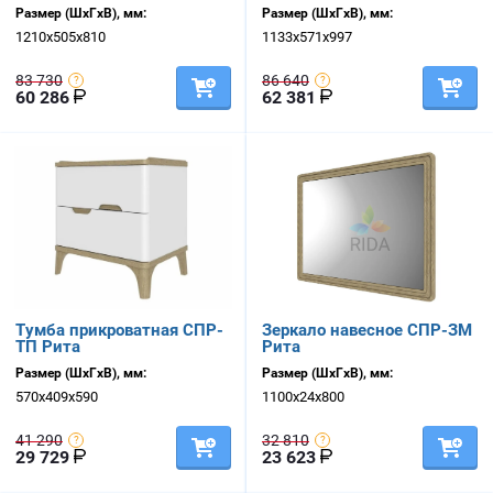
Размер (ШхГхВ), мм:
Размер (ШхГхВ), мм:
1210х505х810
1133х571х997
83 730
86 640
60 286
62 381
Тумба прикроватная СПР-
Зеркало навесное СПР-ЗМ
ТП Рита
Рита
Размер (ШхГхВ), мм:
Размер (ШхГхВ), мм:
570х409х590
1100х24х800
41 290
32 810
29 729
23 623