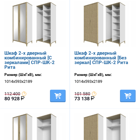
Шкаф 2-х дверный
Шкаф 2-х дверный
комбинированный [С
комбинированный [Без
зеркалами] СПР-ШК-2
зеркал] СПР-ШК-2 Рита
Рита
Размер (ШхГхВ), мм:
Размер (ШхГхВ), мм:
1014х593х2189
1014х593х2189
112 400
101 580
80 928
73 138