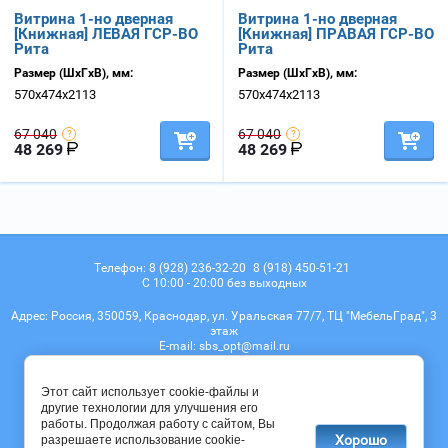
Витрина 1-но дверная
Витрина 1-но дверная
[Книжная] ЛЕВАЯ ГСР-ВО
[Книжная] ПРАВАЯ ГСР-ВО
Рита
Рита
Размер (ШхГхВ), мм:
Размер (ШхГхВ), мм:
570х474х2113
570х474х2113
67 040
67 040
48 269
48 269
Телефон:
8 (928) 236-32-20
8 (918) 450-51-21
С 10:00 - 20:00 без выходных
Адрес:
Россия, 350059, Краснодар, ул. Уральская 77/7, ТЦ "МебельГрад", 3
этаж
Е-mail:
sbs_opt@mail.ru
Мы в соц. сетях
Этот сайт использует cookie-файлы и
другие технологии для улучшения его
работы. Продолжая работу с сайтом, Вы
Хорошо
разрешаете использование cookie-
© 2017 - 2026