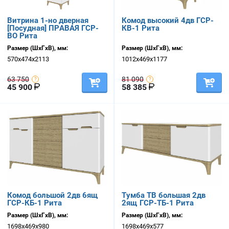
Витрина 1-но дверная
Комод высокий 4дв ГСР-
[Посудная] ПРАВАЯ ГСР-
КВ-1 Рита
ВО Рита
Размер (ШхГхВ), мм:
Размер (ШхГхВ), мм:
570х474х2113
1012х469х1177
63 750
81 090
45 900
58 385
Комод большой 2дв 6ящ
Тумба ТВ большая 2дв
ГСР-КБ-1 Рита
2ящ ГСР-ТБ-1 Рита
Размер (ШхГхВ), мм:
Размер (ШхГхВ), мм:
1698х469х980
1698х469х577