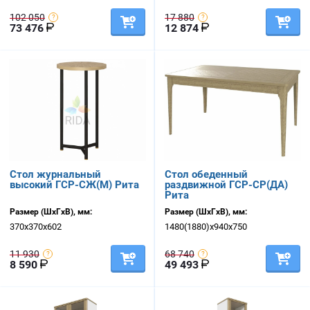
102 050
17 880
73 476
12 874
Стол журнальный
Стол обеденный
высокий ГСР-СЖ(М) Рита
раздвижной ГСР-СР(ДА)
Рита
Размер (ШхГхВ), мм:
Размер (ШхГхВ), мм:
370х370х602
1480(1880)х940х750
11 930
68 740
8 590
49 493