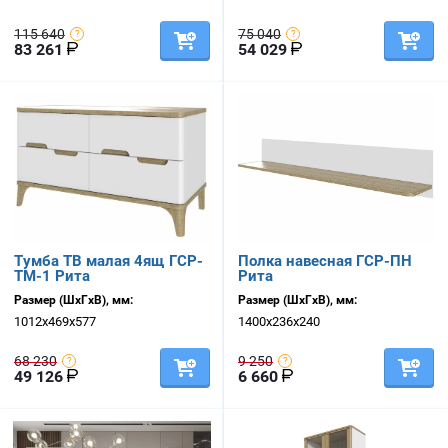
115 640
75 040
83 261
54 029
Тумба ТВ малая 4ящ ГСР-
Полка навесная ГСР-ПН
ТМ-1 Рита
Рита
Размер (ШхГхВ), мм:
Размер (ШхГхВ), мм:
1012х469х577
1400х236х240
68 230
9 250
49 126
6 660