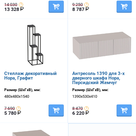
14 030
9 250
13 328
8 787
Стеллаж декоративный
Антресоль 1390 для 3-х
Нора, Графит
дверного шкафа Нора,
Персидский Жемчуг
Размер (ШхГхВ), мм:
Размер (ШхГхВ), мм:
480х480х1540
1390х530х410
7 690
8 470
5 780
6 220