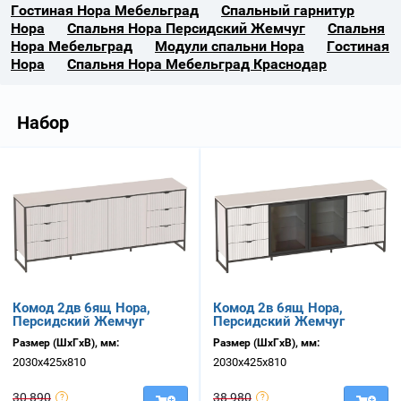
Гостиная Нора Мебельград
Спальный гарнитур
Нора
Спальня Нора Персидский Жемчуг
Спальня
Нора Мебельград
Модули спальни Нора
Гостиная
Нора
Спальня Нора Мебельград Краснодар
Набор
Комод 2дв 6ящ Нора,
Комод 2в 6ящ Нора,
Персидский Жемчуг
Персидский Жемчуг
Размер (ШхГхВ), мм:
Размер (ШхГхВ), мм:
2030х425х810
2030х425х810
30 890
38 980