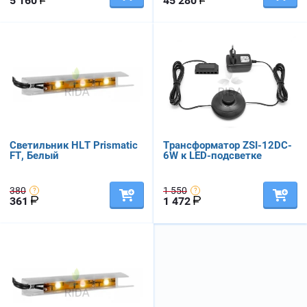
5 160
45 280
Светильник HLT Prismatic
Трансформатор ZSI-12DC-
FT, Белый
6W к LED-подсветке
380
1 550
361
1 472