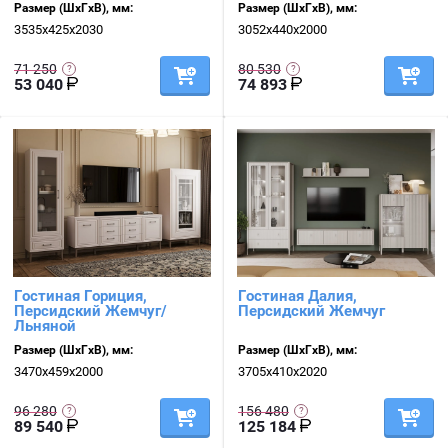
Размер (ШхГхВ), мм:
Размер (ШхГхВ), мм:
3535х425х2030
3052х440х2000
71 250
80 530
53 040
74 893
Гостиная Гориция,
Гостиная Далия,
Персидский Жемчуг/
Персидский Жемчуг
Льняной
Размер (ШхГхВ), мм:
Размер (ШхГхВ), мм:
3470х459х2000
3705х410х2020
96 280
156 480
89 540
125 184