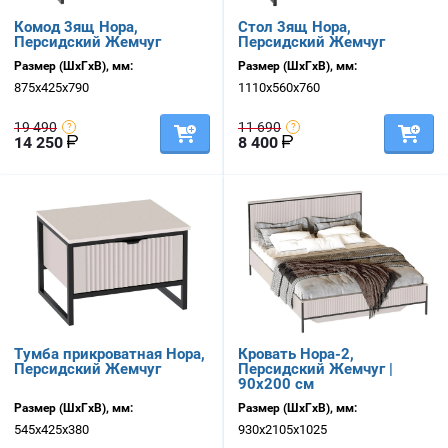
Комод 3ящ Нора,
Стол 3ящ Нора,
Персидский Жемчуг
Персидский Жемчуг
Размер (ШхГхВ), мм:
Размер (ШхГхВ), мм:
875х425х790
1110х560х760
19 490
11 690
14 250
8 400
Тумба прикроватная Нора,
Кровать Нора-2,
Персидский Жемчуг
Персидский Жемчуг |
90х200 см
Размер (ШхГхВ), мм:
Размер (ШхГхВ), мм:
545х425х380
930х2105х1025