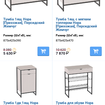
Тумба 1ящ Нора
Тумба 1ящ с мягким
[Прихожая], Персидский
топпером Нора
Жемчуг
[Прихожая], Персидский
Жемчуг
Размер (ШхГхВ), мм:
Размер (ШхГхВ), мм:
875х425х390
875х425х470
8 380
10 620
5 630
7 870
Тумба 1дв 1ящ Нора
Тумба для обуви Нора