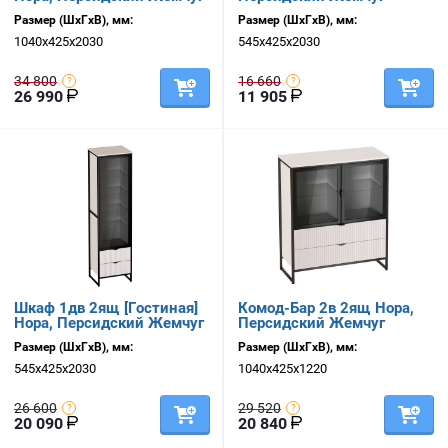
Размер (ШхГхВ), мм:
Размер (ШхГхВ), мм:
1040х425х2030
545х425х2030
34 800
16 660
26 990
11 905
Шкаф 1дв 2ящ [Гостиная]
Комод-Бар 2в 2ящ Нора,
Нора, Персидский Жемчуг
Персидский Жемчуг
Размер (ШхГхВ), мм:
Размер (ШхГхВ), мм:
545х425х2030
1040х425х1220
26 600
29 520
20 090
20 840